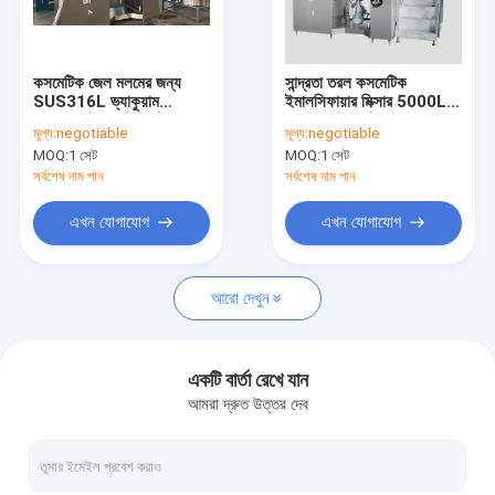
আমাদের সম্পর্কে
কারখানা ভ্রমণ
কসমেটিক জেল মলমের জন্য
সান্দ্রতা তরল কসমেটিক
SUS316L ভ্যাকুয়াম
ইমালসিফায়ার মিক্সার 5000L
মান নিয়ন্ত্রণ
হোমোজেনাইজার ক্রিম মিক্সার
ভ্যাকুয়াম ইমালসিফাইং
মূল্য:
negotiable
মূল্য:
negotiable
20L
হোমোজেনাইজার
MOQ:
1 সেট
MOQ:
1 সেট
যোগাযোগ করুন
সর্বশেষ দাম পান
সর্বশেষ দাম পান
উদ্ধৃতির জন্য আবেদন
এখন যোগাযোগ
এখন যোগাযোগ
আরো দেখুন
কসমেটিক ইমালসিফায়ার মিক্সার
হোমোজেনাইজার ইমালসিফায়ার মিক্সার
একটি বার্তা রেখে যান
আমরা দ্রুত উত্তর দেব
ল্যাব ইমালসিফায়ার মিক্সার
লিকুইড মিক্সার মেশিন