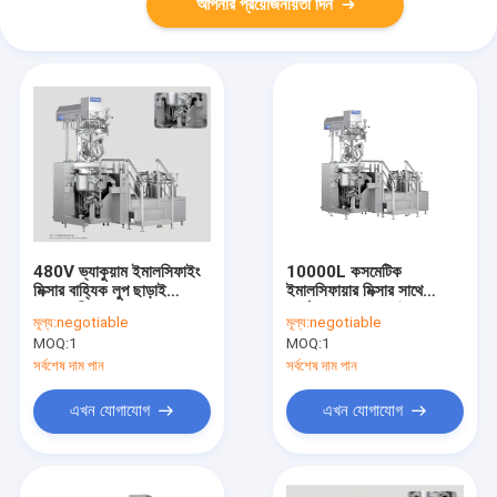
আপনার প্রয়োজনীয়তা দিন
480V ভ্যাকুয়াম ইমালসিফাইং
10000L কসমেটিক
মিক্সার বাহ্যিক লুপ ছাড়াই
ইমালসিফায়ার মিক্সার সাথে
অভ্যন্তরীণ ভ্যাকুয়াম
সার্কুলেশন হোমোজেনাইজার
মূল্য:
negotiable
মূল্য:
negotiable
হোমোজেনাইজিং
3ফেজ 200V
MOQ:
1
MOQ:
1
সর্বশেষ দাম পান
সর্বশেষ দাম পান
এখন যোগাযোগ
এখন যোগাযোগ