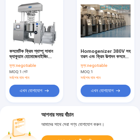
কসমেটিক ক্রিম শ্যাম্পু সাবান
Homogenizer 380V সহ
ভ্যাকুয়াম হোমোজেনাইজিং
তরল এবং ক্রিম উত্পাদন কসমেটিক
ইমালসিফায়ার 3000L
ইমালসিফায়ার মিক্সার
মূল্য:
negotiable
মূল্য:
negotiable
MOQ:
1 সেট
MOQ:
1
সর্বশেষ দাম পান
সর্বশেষ দাম পান
এখন যোগাযোগ
এখন যোগাযোগ
আপনার সময় বাঁচান
আমাদের সাথে সেরা পণ্য যোগাযোগ করুন।