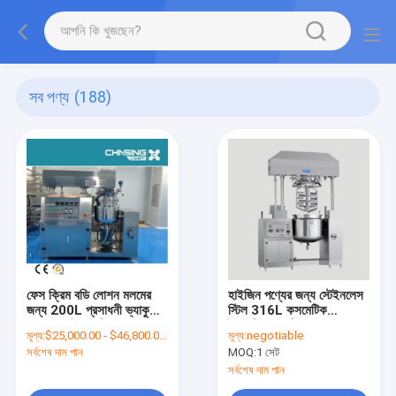
সব পণ্য
(188)
ফেস ক্রিম বডি লোশন মলমের
হাইজিন পণ্যের জন্য স্টেইনলেস
জন্য 200L প্রসাধনী ভ্যাকুয়াম
স্টিল 316L কসমেটিক
হোমোজেনাইজার মিক্সার
ইমালসিফায়ার মিক্সার 50L
মূল্য:
$25,000.00 - $46,800.00/Sets
মূল্য:
negotiable
সর্বশেষ দাম পান
MOQ:
1 সেট
সর্বশেষ দাম পান