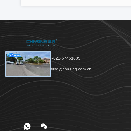
টেলিফোন：86-021-57451885
ইমেইল：chasing@chasing.com.cn