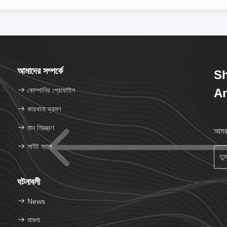
আমাদের সম্পর্কে
Sh
কোম্পানির প্রোফাইল
An
কারখানা ভ্রমণ
মান নিয়ন্ত্রণ
আমরা
সাইট ম্যাপ
ঘটনাবলী
News
মামলা