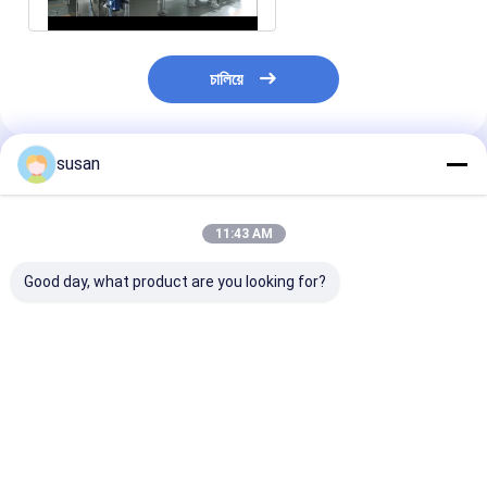
চালিয়ে
susan
প্রস্তাবিত পণ্য
11:43 AM
Good day, what product are you looking for?
আধা স্বয়ংক্রিয় বোতল টার্নটেবল
বোতল ধারক সহ 2000BPH
স্কিন হোয়াইনিং বডি 
মেশিন রোটারি আনস্ক্র্যাম্বলিং
স্বয়ংক্রিয় তরল ফিলিং মেশিন
ফিলিং মেশিন 100
টেবিল
316L
316L
ভালো দাম
ভালো দাম
ভালো দাম