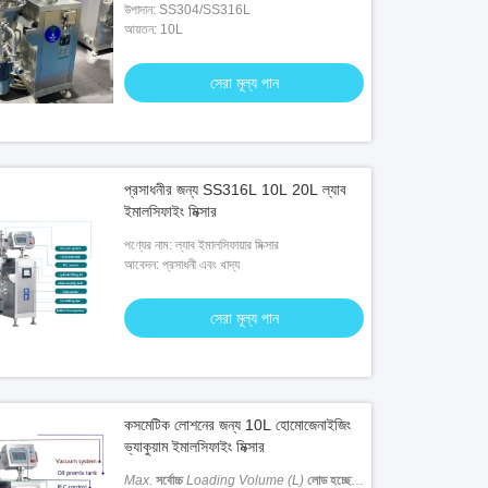
উপাদান: SS304/SS316L
আয়তন: 10L
সেরা মূল্য পান
প্রসাধনীর জন্য SS316L 10L 20L ল্যাব
ইমালসিফাইং মিক্সার
পণ্যের নাম: ল্যাব ইমালসিফায়ার মিক্সার
আবেদন: প্রসাধনী এবং খাদ্য
সেরা মূল্য পান
কসমেটিক লোশনের জন্য 10L হোমোজেনাইজিং
ভ্যাকুয়াম ইমালসিফাইং মিক্সার
Max.
সর্বোচ্চ
Loading Volume (L)
লোড হচ্ছে