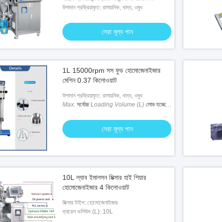
উপাদান প্রক্রিয়াকৃত: রাসায়নিক, খাদ্য, ওষুধ
সেরা মূল্য পান
1L 15000rpm সস ফুড হোমোজেনাইজার
মেশিন 0.37 কিলোওয়াট
উপাদান প্রক্রিয়াকৃত: রাসায়নিক, খাদ্য, ওষুধ
Max.
সর্বোচ্চ
Loading Volume (L)
লোড হচ্ছে
ভলিউম (L)
: 1 এল
সেরা মূল্য পান
10L ল্যাব ইমালসন মিক্সার হাই শিয়ার
হোমোজেনাইজার 4 কিলোওয়াট
মিক্সার টাইপ: হোমোজেনাইজার
ব্যারেল ভলিউম (L): 10L