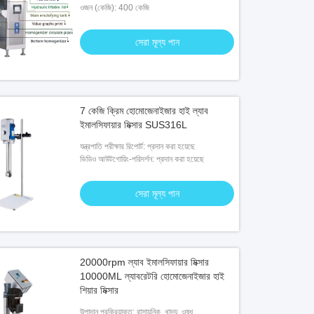
ভলিউম (L)
ওজন (কেজি): 400 কেজি
: 10 এল
সেরা মূল্য পান
7 কেজি ক্রিম হোমোজেনাইজার হাই ল্যাব
ইমালসিফায়ার মিক্সার SUS316L
যন্ত্রপাতি পরীক্ষার রিপোর্ট: প্রদান করা হয়েছে
ভিডিও আউটগোয়িং-পরিদর্শন: প্রদান করা হয়েছে
সেরা মূল্য পান
20000rpm ল্যাব ইমালসিফায়ার মিক্সার
10000ML ল্যাবরেটরি হোমোজেনাইজার হাই
শিয়ার মিক্সার
উপাদান প্রক্রিয়াকৃত: রাসায়নিক, খাদ্য, ওষুধ