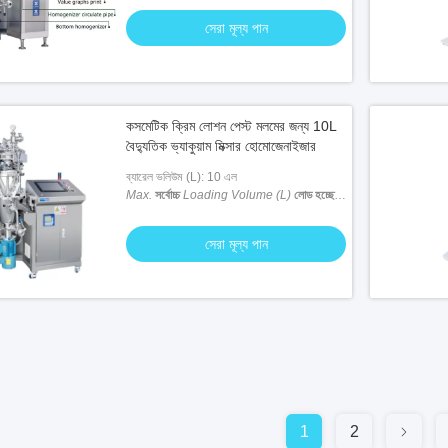
সেরা মূল্য পান
কসমেটিক ক্রিম লোশন পেস্ট মলমের জন্য 10L
বৈদ্যুতিক ভ্যাকুয়াম মিক্সার হোমোজেনাইজার
ব্যারেল ভলিউম (L): 10 এল
Max.
সর্বোচ্চ
Loading Volume (L)
লোড হচ্ছে
ভলিউম (L)
: 10 এল
সেরা মূল্য পান
1
2