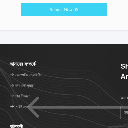
Submit Now
আমাদের সম্পর্কে
Sh
কোম্পানির প্রোফাইল
An
কারখানা ভ্রমণ
মান নিয়ন্ত্রণ
আমরা
সাইট ম্যাপ
ঘটনাবলী