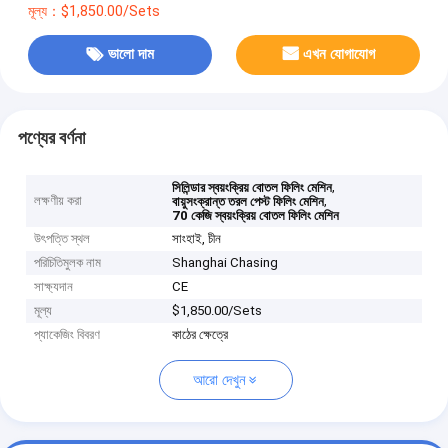
মূল্য：$1,850.00/Sets
ভালো দাম
এখন যোগাযোগ
পণ্যের বর্ণনা
,
সিলিন্ডার স্বয়ংক্রিয় বোতল ফিলিং মেশিন
লক্ষণীয় করা
,
বায়ুসংক্রান্ত তরল পেস্ট ফিলিং মেশিন
70 কেজি স্বয়ংক্রিয় বোতল ফিলিং মেশিন
উৎপত্তি স্থল
সাংহাই, চীন
পরিচিতিমুলক নাম
Shanghai Chasing
সাক্ষ্যদান
CE
মূল্য
$1,850.00/Sets
প্যাকেজিং বিবরণ
কাঠের ক্ষেত্রে
আরো দেখুন