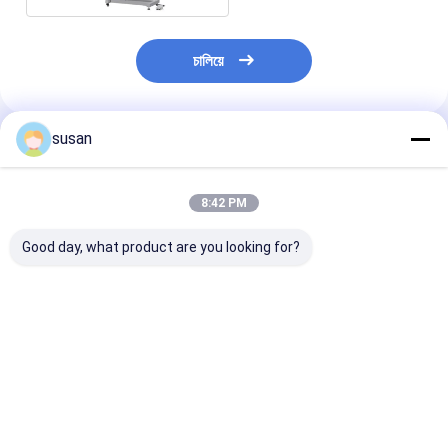
চালিয়ে
susan
প্রস্তাবিত পণ্য
8:42 PM
Good day, what product are you looking for?
আধা স্বয়ংক্রিয় বোতল টার্নটেবল
বোতল ধারক সহ 2000BPH
স্কিন হোয়াইনিং বডি 
মেশিন রোটারি আনস্ক্র্যাম্বলিং
স্বয়ংক্রিয় তরল ফিলিং মেশিন
ফিলিং মেশিন 100
টেবিল
316L
316L
ভালো দাম
ভালো দাম
ভালো দাম