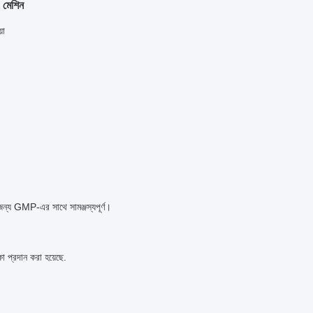
ং মেশিন
়া
জন্য GMP-এর সাথে সামঞ্জস্যপূর্ণ।
া প্রদান করা হয়েছে.