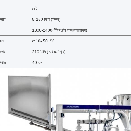
ডেটা
ভরাট
5-250 মিলি (টিউব)
1800-2400(টিউব/ঘন্টা সামঞ্জস্যযোগ্য)
্যাস
ф10- 50 মিমি
র্ঘ্য
210 মিমি (সর্বোচ্চ দৈর্ঘ্য)
লিউম
40 এল