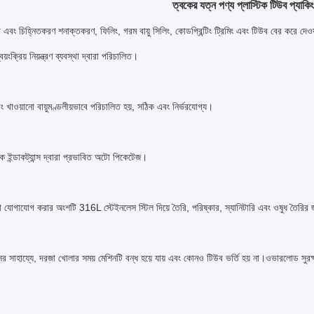
ত্বকের যত্ন পণ্য প্লাস্টিক টিউব প্যাকি
 এবং চিহ্নিতকরণ শনাক্তকরণ, ফিলিং, গরম বায়ু সিলিং, কোডপ্রিন্টিং ট্রিমিং এবং টিউব বের করে দেওয
্বয়ংক্রিয় নিয়ন্ত্রণ ব্যবস্থা দ্বারা পরিচালিত।
ং খাওয়ানো বায়ুমণ্ডলীয়ভাবে পরিচালিত হয়, সঠিক এবং নির্ভরযোগ্য।
 ইন্ডাকট্যান্স দ্বারা প্রভাবিত অটো পিকেটেজ।
 যোগাযোগ করার অংশটি 316L স্টেইনলেস স্টিল দিয়ে তৈরি, পরিষ্কার, স্যানিটারি এবং ওষুধ তৈরির 
সের সাহায্যে, দরজা খোলার সময় মেশিনটি বন্ধ হয়ে যায় এবং কোনও টিউব ভর্তি হয় না।ওভারলোড সুরক্ষ