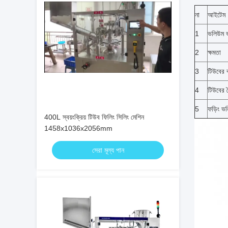
না
আইটেম
1
ভলিউম 
2
ক্ষমতা
3
টিউবের ব
4
টিউবের দৈ
5
ফড়িং ভ
400L স্বয়ংক্রিয় টিউব ফিলিং সিলিং মেশিন
1458x1036x2056mm
সেরা মূল্য পান