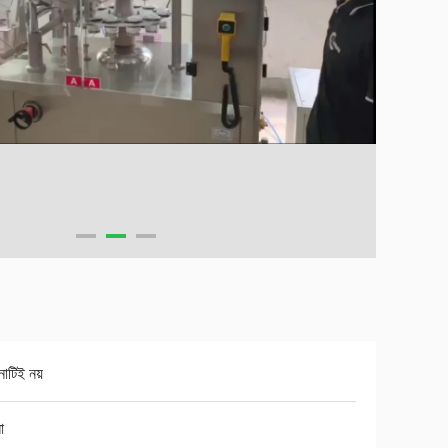
োটিই নয়
া