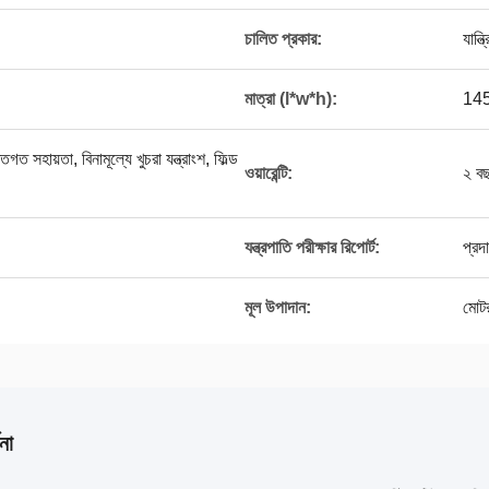
চালিত প্রকার:
যান্ত্
মাত্রা (l*w*h):
145
ত সহায়তা, বিনামূল্যে খুচরা যন্ত্রাংশ, ফিল্ড
ওয়ারেন্টি:
২ ব
যন্ত্রপাতি পরীক্ষার রিপোর্ট:
প্রদ
মূল উপাদান:
মোট
না