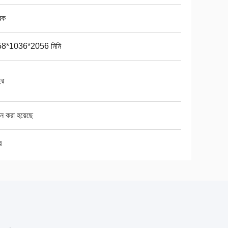
রিক
8*1036*2056 মিমি
ছর
ান করা হয়েছে
র