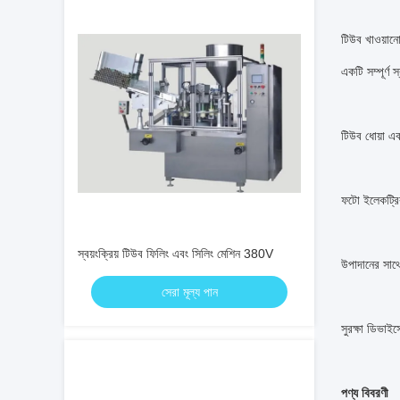
টিউব খাওয়ানো
একটি সম্পূর্ণ স
টিউব ধোয়া এব
ফটো ইলেকট্রিক
স্বয়ংক্রিয় টিউব ফিলিং এবং সিলিং মেশিন 380V
উপাদানের সাথে
সেরা মূল্য পান
সুরক্ষা ডিভাই
পণ্য বিবরণী