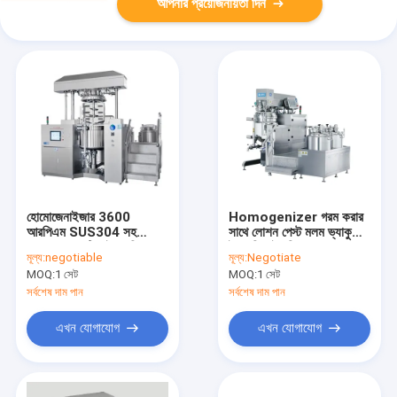
আপনার প্রয়োজনীয়তা দিন
হোমোজেনাইজার 3600
Homogenizer গরম করার
আরপিএম SUS304 সহ
সাথে লোশন পেস্ট মলম ভ্যাকুয়াম
300L কসমেটিক ইমালসিফায়ার
ইমালসিফাইং মিক্সার
মূল্য:
negotiable
মূল্য:
Negotiate
মিক্সার
MOQ:
1 সেট
MOQ:
1 সেট
সর্বশেষ দাম পান
সর্বশেষ দাম পান
এখন যোগাযোগ
এখন যোগাযোগ