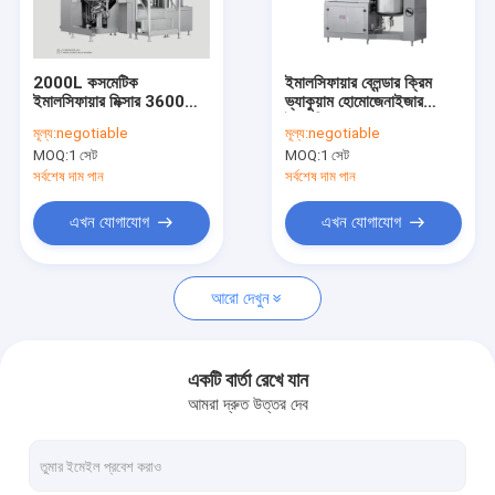
আমাদের সম্পর্কে
কারখানা ভ্রমণ
2000L কসমেটিক
ইমালসিফায়ার ব্লেন্ডার ক্রিম
ইমালসিফায়ার মিক্সার 3600
ভ্যাকুয়াম হোমোজেনাইজার
মান নিয়ন্ত্রণ
RPM Homogenizers
ইমালসিফায়ার 1000L
মূল্য:
negotiable
মূল্য:
negotiable
for Liquid Cream
MOQ:
1 সেট
MOQ:
1 সেট
যোগাযোগ করুন
সর্বশেষ দাম পান
সর্বশেষ দাম পান
উদ্ধৃতির জন্য আবেদন
এখন যোগাযোগ
এখন যোগাযোগ
আরো দেখুন
কসমেটিক ইমালসিফায়ার মিক্সার
হোমোজেনাইজার ইমালসিফায়ার মিক্সার
একটি বার্তা রেখে যান
আমরা দ্রুত উত্তর দেব
ল্যাব ইমালসিফায়ার মিক্সার
লিকুইড মিক্সার মেশিন