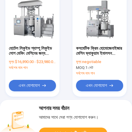
হোটেল লিকুইড শ্যাম্পু লিকুইড
কসমেটিক ক্রিম হোমোজেনাইজার
সোপ মেকিং মেশিনের জন্য
মেশিন ভ্যাকুয়াম ইমালসন
1000L কসমেটিক
হোমোজেনাইজার মিক্সার
মূল্য:
$16,890.00 - $23,980.00/Sets
মূল্য:
negotiable
ইমালসিফায়ার মিক্সার
সর্বশেষ দাম পান
MOQ:
1 সেট
সর্বশেষ দাম পান
এখন যোগাযোগ
এখন যোগাযোগ
আপনার সময় বাঁচান
আমাদের সাথে সেরা পণ্য যোগাযোগ করুন।