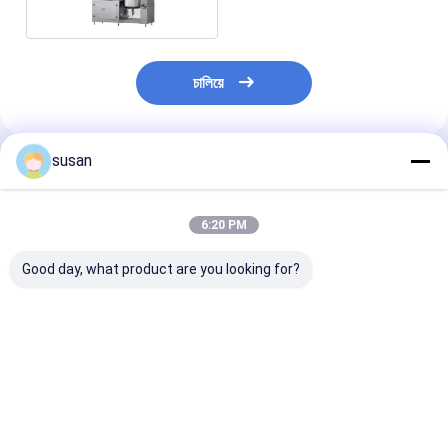
চালিয়ে
susan
প্রস্তাবিত পণ্য
6:20 PM
Good day, what product are you looking for?
প্রসাধনীর জন্য বিস্ফোরণ প্রমাণ
20000L সাবান কসমেটিক
কসমেটিক ক্রিম লোশন
ভ্যাকুয়াম ইমালসিফায়ার মিক্সিং
মিক্সিং ট্যাঙ্ক 60rpm লিকুইড
পণ্যের জন্য 150L প্
মেশিন
ডিটারজেন্ট মিক্সিং ট্যাঙ্ক
মিশ্রণ ট্যাঙ্ক
ভালো দাম
ভালো দাম
ভালো দাম