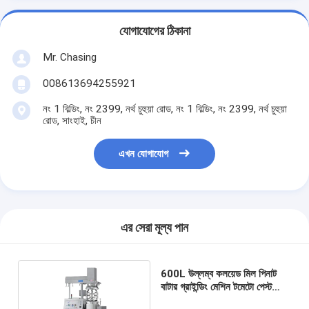
যোগাযোগের ঠিকানা
Mr. Chasing
008613694255921
নং 1 বিল্ডিং, নং 2399, নর্থ চুহুয়া রোড, নং 1 বিল্ডিং, নং 2399, নর্থ চুহুয়া
রোড, সাংহাই, চীন
এখন যোগাযোগ
এর সেরা মূল্য পান
600L উল্লম্ব কলয়েড মিল পিনাট
বাটার গ্রাইন্ডিং মেশিন টমেটো পেস্ট
মেকিং মেশিন