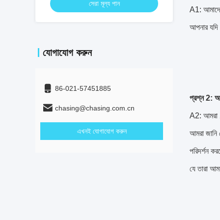
সেরা মূল্য পান
A1: আমাদের
আপনার যদি 
যোগাযোগ করুন
86-021-57451885
প্রশ্ন 2: 
chasing@chasing.com.cn
A2: আমরা 2
এখনই যোগাযোগ করুন
আমরা জানি য
পরিদর্শন ক
যে তারা আম