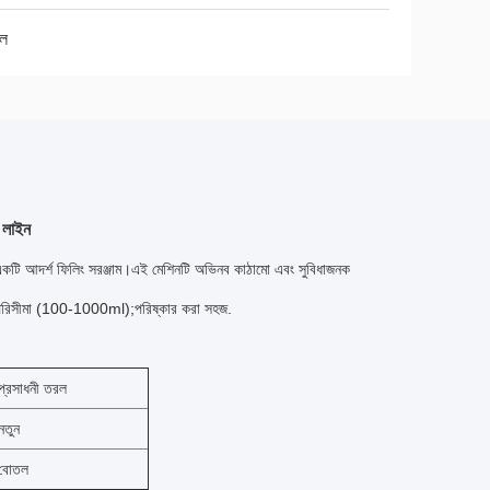
ল
 লাইন
 একটি আদর্শ ফিলিং সরঞ্জাম।এই মেশিনটি অভিনব কাঠামো এবং সুবিধাজনক
্তৃত পরিসীমা (100-1000ml);পরিষ্কার করা সহজ.
প্রসাধনী তরল
নতুন
বোতল