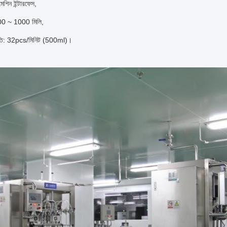
েশিন ইন্টারফেস,
 100 ~ 1000 মিলি,
গতি: 32pcs/মিনিট (500ml)।