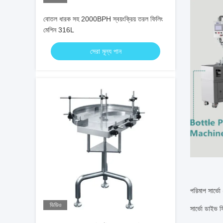
বোতল ধারক সহ 2000BPH স্বয়ংক্রিয় তরল ফিলিং
মেশিন 316L
সেরা মূল্য পান
পরিমাপ সার্
ভিডিও
সার্ভো ডাইভ ফি