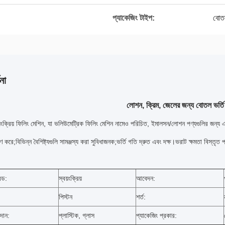
প্যাকেজিং টাইপ:
বোত
না
লোশন, ক্রিম, জেলের জন্য বোতল ভর্তি
়ংক্রিয় ফিলিং মেশিন, যা ভলিউমেট্রিক ফিলিং মেশিন নামেও পরিচিত, ইমালসন/লোশন পণ্যগুলির জন্য
 করে;বিভিন্ন বৈশিষ্ট্যগুলি সামঞ্জস্য করা সুবিধাজনক;ভর্তি গতি দ্রুত এবং দক্ষ।ভরাট ক্ষমতা বিস
রেড:
স্বয়ংক্রিয়
আবেদন:
পিস্টন
শর্ত:
দান:
প্লাস্টিক, গ্লাস
প্যাকেজিং প্রকার: