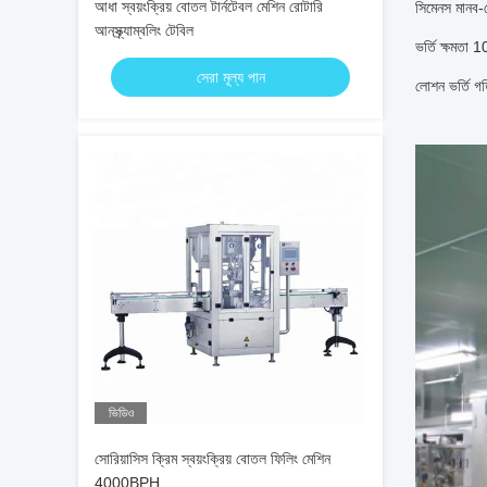
আধা স্বয়ংক্রিয় বোতল টার্নটেবল মেশিন রোটারি
সিমেনস মানব-ম
আনস্ক্র্যাম্বলিং টেবিল
ভর্তি ক্ষমতা
সেরা মূল্য পান
লোশন ভর্তি 
ভিডিও
সোরিয়াসিস ক্রিম স্বয়ংক্রিয় বোতল ফিলিং মেশিন
4000BPH