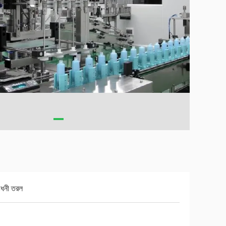
াধনী তরল