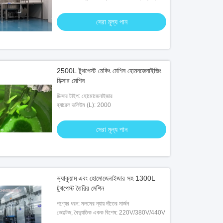
স্ক্র্যাপার
সেরা মূল্য পান
2500L টুথপেস্ট মেকিং মেশিন হোমনজেনাইজিং
মিক্সার মেশিন
মিক্সার টাইপ: হোমোজেনাইজার
ব্যারেল ভলিউম (L): 2000
সেরা মূল্য পান
ভ্যাকুয়াম এবং হোমোজেনাইজার সহ 1300L
টুথপেস্ট তৈরির মেশিন
পণ্যের ধরন: মলমের ন্যায় দাঁতের মার্জন
ভোল্টেজ, বৈদ্যুতিক একক বিশেষ: 220V/380V/440V