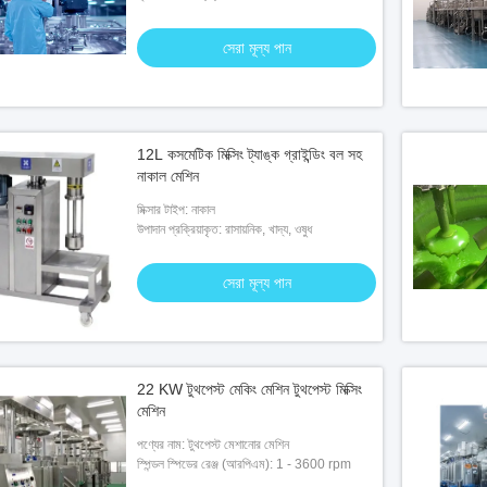
সেরা মূল্য পান
12L কসমেটিক মিক্সিং ট্যাঙ্ক গ্রাইন্ডিং বল সহ
নাকাল মেশিন
মিক্সার টাইপ: নাকাল
উপাদান প্রক্রিয়াকৃত: রাসায়নিক, খাদ্য, ওষুধ
সেরা মূল্য পান
22 KW টুথপেস্ট মেকিং মেশিন টুথপেস্ট মিক্সিং
মেশিন
পণ্যের নাম: টুথপেস্ট মেশানোর মেশিন
স্পিন্ডল স্পিডের রেঞ্জ (আরপিএম): 1 - 3600 rpm