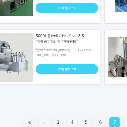
সেরা মূল্য পান
5000L টুথপেস্ট মেকিং মেশিন 18.5
কিলোওয়াট টুথপেস্ট ইমালসিফায়ার
স্পিন্ডল স্পিডের রেঞ্জ (আরপিএম): 1 - 3600 rpm
ওজন (কেজি): 1800 কেজি
সেরা মূল্য পান
3
4
5
6
7