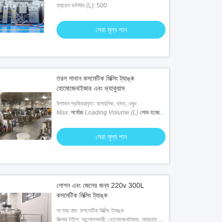
ব্যারেল ভলিউম (L): 500
সেরা মূল্য পান
তরল সাবান কসমেটিক মিক্সিং ট্যাঙ্ক
হোমোজেনাইজার এবং ভ্যাকুয়াম
উপাদান প্রক্রিয়াকৃত: রাসায়নিক, খাদ্য, ওষুধ
Max.
সর্বোচ্চ
Loading Volume (L)
লোড হচ্ছে
ভলিউম (L)
: 5000 এল
সেরা মূল্য পান
লোশন এবং জেলের জন্য 220v 300L
কসমেটিক মিক্সিং ট্যাঙ্ক
পণ্যের নাম: কসমেটিক মিক্সিং ট্যাঙ্ক
মিক্সার টাইপ: আন্দোলনকারী, হোমোজেনাইজার, নাড়াচাড়া সহ