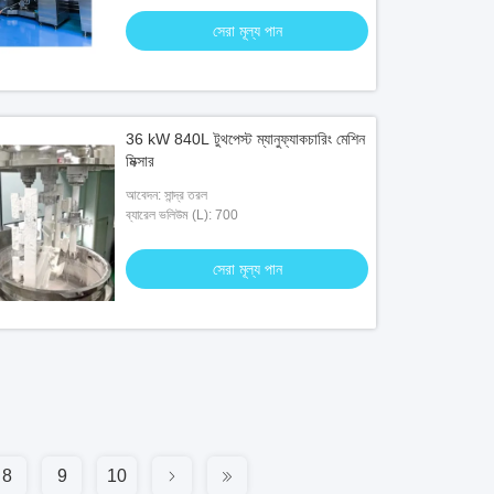
সেরা মূল্য পান
36 kW 840L টুথপেস্ট ম্যানুফ্যাকচারিং মেশিন
মিক্সার
আবেদন: সান্দ্র তরল
ব্যারেল ভলিউম (L): 700
সেরা মূল্য পান
8
9
10