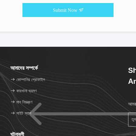
Submit Now
আমাদের সম্পর্কে
Sh
কোম্পানির প্রোফাইল
An
কারখানা ভ্রমণ
মান নিয়ন্ত্রণ
আমরা
সাইট ম্যাপ
ঘটনাবলী