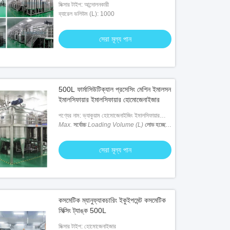
মিক্সার টাইপ: আন্দোলনকারী
ব্যারেল ভলিউম (L): 1000
সেরা মূল্য পান
500L ফার্মাসিউটিক্যাল প্রসেসিং মেশিন ইমালসন
ইমালসিফায়ার ইমালসিফায়ার হোমোজেনাইজার
পণ্যের নাম: ভ্যাকুয়াম হোমোজেনাইজিং ইমালসিফায়ার
মেশিন
Max.
সর্বোচ্চ
Loading Volume (L)
লোড হচ্ছে
ভলিউম (L)
: 500 এল
সেরা মূল্য পান
কসমেটিক ম্যানুফ্যাকচারিং ইকুইপমেন্ট কসমেটিক
মিক্সিং ট্যাঙ্ক 500L
মিক্সার টাইপ: হোমোজেনাইজার