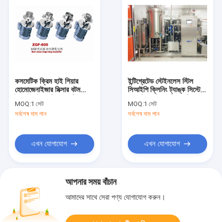
কসমেটিক ক্রিম হাই শিয়ার
ইন্টিগ্রেটেড স্টেইনলেস স্টিল
হোমোজেনাইজার মিক্সার বটম
সিআইপি ক্লিনিং ট্যাঙ্ক সিস্টেম
ইনলাইন ইমালসিফায়ার মিক্সার
স্বয়ংক্রিয় সিআইপি ওয়াশিং
MOQ:
1 সেট
MOQ:
1 সেট
সিস্টেম
সর্বশেষ দাম পান
সর্বশেষ দাম পান
এখন যোগাযোগ
এখন যোগাযোগ
আপনার সময় বাঁচান
আমাদের সাথে সেরা পণ্য যোগাযোগ করুন।