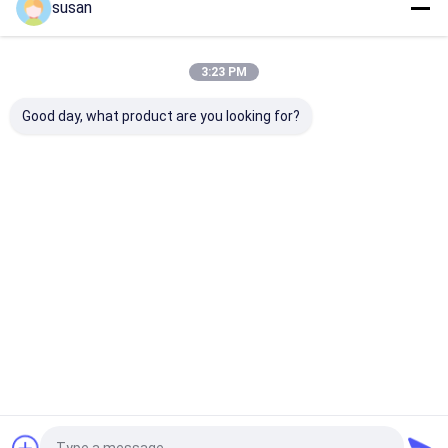
susan
বাড়ি
আমাদের
আমাদের সাথে যোগাযোগ
Desktop
Site
সম্পর্কে
করুন
3:23 PM
সাইট ম্যাপ
গোপনীয়তা নীতি
গুণ
কসমেটিক ইমালসিফায়ার মিক্সার
চীন কারখানা.Copyright © 2026 Shanghai Cheng
Good day, what product are you looking for?
Xing Machinery And Electronics Co., Ltd.. All Rights Reserved.
বাড়ি
পণ্য
VR প্রদর্শন