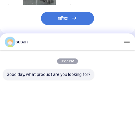
চালিয়ে
susan
প্রস্তাবিত পণ্য
3:27 PM
Good day, what product are you looking for?
100-20000L
রোটারি স্প্রে ক্লিনার সহ 316L
স্টেইনলেস স্টীল কসমে
ফার্মাসিউটিক্যাল স্টোরেজ ট্যাঙ্ক
স্টিল স্টোরেজ ট্যাঙ্ক
স্টোরেজ ট্যাংক 316
0.5 MPa উল্লম্ব ইস্পাত
CHASING ব্র্যান্ড
স্টোরেজ ট্যাঙ্ক
ভালো দাম
ভালো দাম
ভালো দাম