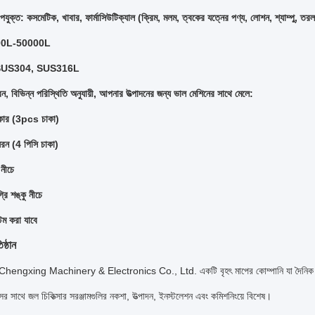
যুক্ত: কসমেটিক, খাবার, ফার্মাসিউটিক্যাল (ক্রিম, মলম, ত্বকের যত্নের পণ্য, লোশন, শ্যাম্পু, তর
 100L-50000L
: SUS304, SUS316L
ন, বিভিন্ন পরিস্থিতি অনুযায়ী, আপনার উত্পাদনের জন্য ভাল মেশিনের সাথে মেলে:
রকার (3pcs চাকা)
রন (4 পিসি চাকা)
নীচে
ি শঙ্কু নীচে
টম করা যাবে
ষ্ঠান
ngxing Machinery & Electronics Co., Ltd. একটি বৃহৎ মাপের কোম্পানি যা দৈনিক রাসায়নিক
র সাথে জল চিকিত্সার সরঞ্জামগুলির নকশা, উত্পাদন, ইনস্টলেশন এবং কমিশনিংয়ে বিশেষ।