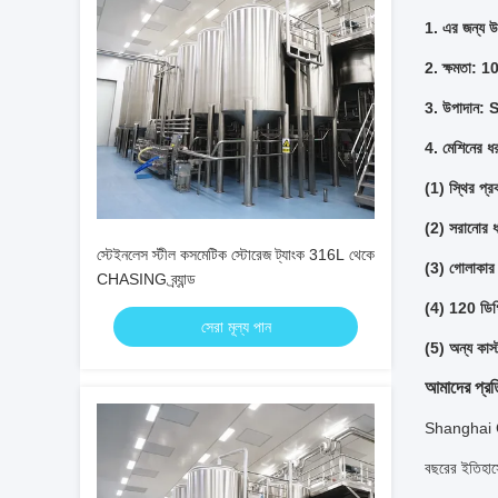
1. এর জন্য উপ
2. ক্ষমতা:
3. উপাদান
4. মেশিনের ধর
(1) স্থির প্
(2) সরানোর ধ
স্টেইনলেস স্টীল কসমেটিক স্টোরেজ ট্যাংক 316L থেকে
(3) গোলাকার 
CHASING ব্র্যান্ড
(4) 120 ডিগ্র
সেরা মূল্য পান
(5) অন্য কাস্
আমাদের প্রতি
Shanghai Che
বছরের ইতিহাসে