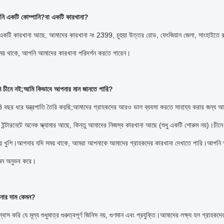
নি একটি কোম্পানি?বা একটি কারখানা?
কটি কারখানা আছে, আমাদের কারখানা নং 2399, চুহুয়া উত্তর রোড, ফেংজিয়ান জেলা, সাংহাইতে র
য় থাকে, আপনি আমাদের কারখানা পরিদর্শন করতে পারেন।
ি চীনে নই;আমি কিভাবে আপনার মান জানতে পারি?
বছর ধরে যন্ত্রপাতি তৈরি করছি;আমাদের গ্রাহকদের আরও ভাল ব্যবসা করতে সাহায্য করার জন্য আমা
ইন্টারনেটে অনেক স্ক্যামার আছে, কিন্তু আমাদের নিজস্ব কারখানা আছে (শুধু একটি শোরুম নয়)।চী
িয়ে খুশি।আপনার যদি সময় থাকে, আমরা আপনাকে আমাদের গ্রাহকদের কারখানা দেখাতে পারি।আপনি আম
েমন অনুভব করে।
নার দাম কেমন?
বাস করি যে মূল্য শুধুমাত্র গুরুত্বপূর্ণ জিনিস নয়, গুণমান এবং প্রযুক্তি।আমাদের লক্ষ্য হল গ্রাহ