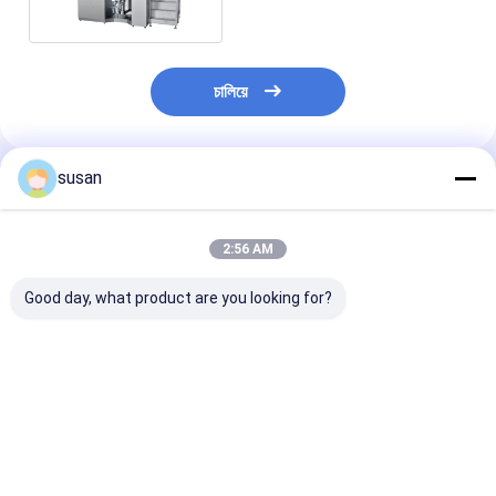
চালিয়ে
susan
প্রস্তাবিত পণ্য
2:56 AM
Good day, what product are you looking for?
রঙিন কসমেটিক্সের জন্য ভ্যাকুয়াম
ত্বকের যত্ন এবং চুলের যত্নের
ভ্যাকুয়াম হোমোজেনাই
এমুলসিফায়ার
জন্য উচ্চ-কার্যকারিতা ভ্যাকুয়াম
ইমালসিফায়ার মিক্সার- 
এমুলসিফায়ার
উচ্চ শিয়ার মিক্সার
ভালো দাম
ভালো দাম
ভালো দাম