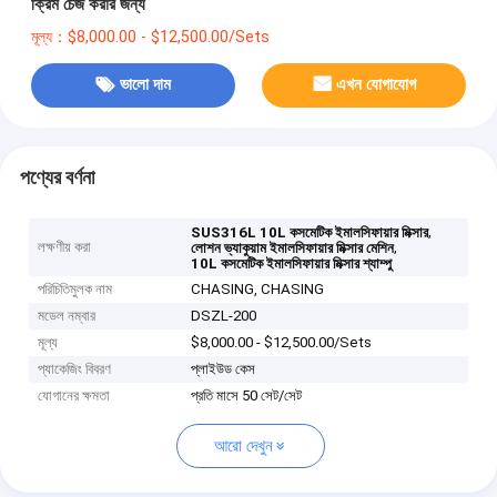
ক্রিম চেজ করার জন্য
মূল্য：$8,000.00 - $12,500.00/Sets
ভালো দাম
এখন যোগাযোগ
পণ্যের বর্ণনা
,
SUS316L 10L কসমেটিক ইমালসিফায়ার মিক্সার
লক্ষণীয় করা
,
লোশন ভ্যাকুয়াম ইমালসিফায়ার মিক্সার মেশিন
10L কসমেটিক ইমালসিফায়ার মিক্সার শ্যাম্পু
পরিচিতিমুলক নাম
CHASING, CHASING
মডেল নম্বার
DSZL-200
মূল্য
$8,000.00 - $12,500.00/Sets
প্যাকেজিং বিবরণ
প্লাইউড কেস
যোগানের ক্ষমতা
প্রতি মাসে 50 সেট/সেট
আরো দেখুন