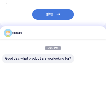
চালিয়ে
susan
প্রস্তাবিত পণ্য
2:20 PM
Good day, what product are you looking for?
প্রসাধনীর জন্য বিস্ফোরণ প্রমাণ
20000L সাবান কসমেটিক
কসমেটিক ক্রিম লোশন
ভ্যাকুয়াম ইমালসিফায়ার মিক্সিং
মিক্সিং ট্যাঙ্ক 60rpm লিকুইড
পণ্যের জন্য 150L প্
মেশিন
ডিটারজেন্ট মিক্সিং ট্যাঙ্ক
মিশ্রণ ট্যাঙ্ক
ভালো দাম
ভালো দাম
ভালো দাম