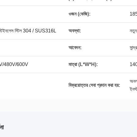
ওজন (কেজি):
185
ইনলেস স্টিল 304 / SUS316L
অবস্থা:
নতুন
আবেদন:
সান্দ
5V/480V/600V
মাত্রা (L*W*H):
14
অনলা
বিক্রয়োত্তর সেবা প্রদান করা হয়:
ইনস্
না