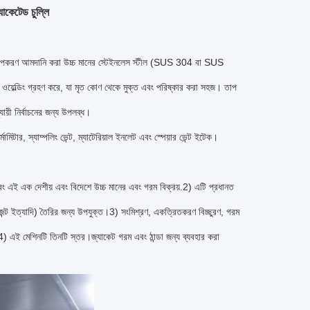
যাকেটেড চুল্লি
া হয়.উপকরণ আমদানি করা উচ্চ মানের স্টেইনলেস স্টীল (SUS 304 বা SUS
ওয়েল্ডিং গ্রহণ করে, যা মৃত কোণ থেকে মুক্ত এবং পরিষ্কার করা সহজ। তাপ
ায়ী নির্বাচনের জন্য উপলব্ধ।
োমিটার, স্যাম্পলিং ভেন্ট, ম্যাটেরিয়াল ইনলেট এবং স্পেয়ার ভেন্ট ইটেক।
 এই এক দেশীয় এবং বিদেশে উচ্চ মানের এবং গরম বিক্রয়.2) এটি প্রধানত
ারজেন্ট ইত্যাদি) তৈরির জন্য উপযুক্ত।3) সংমিশ্রণ, একত্রিতকরণ বিচ্ছুরণ, গরম
4) এই মেশিনটি তিনটি স্তর।জ্যাকেট গরম এবং ঠান্ডা জন্য ব্যবহার করা