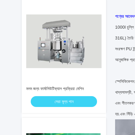
পণ্যের আবেদ
1000l চুল্লি 
316L) তৈরি কর
সংরক্ষণ PU ইন
আনুষাঙ্গিক প্র
স্পেসিফিকেশন
মলম জন্য ফার্মাসিউটিক্যাল প্রক্রিয়া মেশিন
খাদ্যসামগ্রী,
সেরা মূল্য পান
এবং শীতলকরণ ই
হয়.এবং সিঁড়ি 