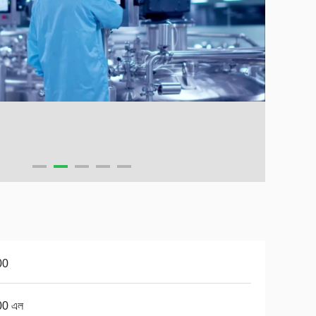
00
00 এল