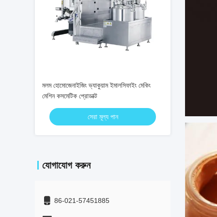
মলম হোমোজেনাইজিং ভ্যাকুয়াম ইমালসিফাইং মেকিং
মেশিন কসমেটিক প্রোডাক্ট
সেরা মূল্য পান
যোগাযোগ করুন
86-021-57451885