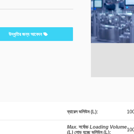
উদ্ধৃতির জন্য আবেদন
ব্যারেল ভলিউম (L):
10
Max.
সর্বোচ্চ
Loading Volume
10
(L)
লোড হচ্ছে ভলিউম (L)
: