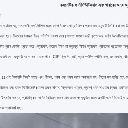
কসমেটিক ফার্মাসিউটিক্যাল এবং খাবারের জন্য জ্
ন
রাসায়নিক আন্দোলনকারী স্যানিটেশন জন্য ফার্মেসি এবং খাদ্য শিল্পের প্রয়োজন অনুযায়ী তৈরি কর
া হয়। ভিতরের ট্যাঙ্ক মিরর পলিশিং গ্রহণ করে।সমস্ত সংযোগকারী বৃত্তাকার কর্নার ট্রানজিশনাল 
্টারগ্রাল ফোমিং গ্রহণ করে।জ্যাকেট, কয়েল টিউব বা মধুচক্র টাইপ জ্যাকেট গ্রাহকের প্রয়োজন অনুয
য়োজনীয়তা অনুযায়ী বরাদ্দ করা যেতে পারে: CIP ক্লিনিং ভেন্ট, অ্যাসেপটিক স্পাইরাকল, ম্যানহোল, থার্ম
: 1) এই মিক্সারটি তিনটি স্তর এবং শীতল, গরম এবং গরম করার অন্তরণ সহ।নিচের মত ছবির মত.এবং
 ফার্মেসি এবং তরল ডিটারজেন্ট (যেমন তরল সাবান, ক্লিনজার এসেন্স, শ্যাম্পু এবং শাওয়ার ক্রিম, ডিট
ত্যাদি ফাংশন, প্রতিক্রিয়া মেশিন বিভিন্ন কারখানায় তরল প্রস্তুতির জন্য একটি আদর্শ ডিভাইস।
এবং প্ল্যাটফর্ম সহ।