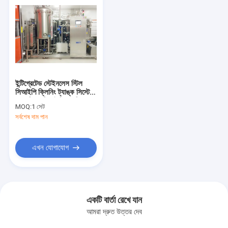
ইন্টিগ্রেটেড স্টেইনলেস স্টিল
সিআইপি ক্লিনিং ট্যাঙ্ক সিস্টেম
স্বয়ংক্রিয় সিআইপি ওয়াশিং
MOQ:
1 সেট
সিস্টেম
সর্বশেষ দাম পান
এখন যোগাযোগ
একটি বার্তা রেখে যান
আমরা দ্রুত উত্তর দেব