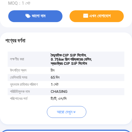
MOQ：1 সেট
ভালো দাম
এখন যোগাযোগ
পণ্যের বর্ণনা
,
বৈদ্যুতিক CIP SIP সিস্টেম
লক্ষণীয় করা
,
0.75kw শিল্প পরিষ্কারের মেশিন
স্বয়ংক্রিয় CIP SIP সিস্টেম
উৎপত্তি স্থল
চীন
ডেলিভারি সময়
65 দিন
ন্যূনতম চাহিদার পরিমাণ
1 সেট
পরিচিতিমুলক নাম
CHASING
পরিশোধের শর্ত
টি/টি, এল/সি
আরো দেখুন