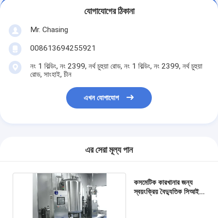
যোগাযোগের ঠিকানা
Mr. Chasing
008613694255921
নং 1 বিল্ডিং, নং 2399, নর্থ চুহুয়া রোড, নং 1 বিল্ডিং, নং 2399, নর্থ চুহুয়া
রোড, সাংহাই, চীন
এখন যোগাযোগ
এর সেরা মূল্য পান
কসমেটিক কারখানার জন্য
স্বয়ংক্রিয় বৈদ্যুতিক সিআইপি
এসআইপি সিস্টেম