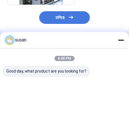
চালিয়ে
susan
প্রস্তাবিত পণ্য
6:48 PM
Good day, what product are you looking for?
যন্ত্রপাতি CIP SIP সিস্টেম
ইন্টিগ্রেটেড স্টেইনলেস স্টিল
সাংহাই প্রসাধনী কারখ
স্টেইনলেস স্টীল প্রসাধনী
সিআইপি ক্লিনিং ট্যাঙ্ক সিস্টেম
সিআইপি ক্লিনিং মেশি
স্বয়ংক্রিয় ওয়াশিং ট্যাঙ্ক
স্বয়ংক্রিয় সিআইপি ওয়াশিং
এসআইপি সিস্টেম তাড়
সিস্টেম
ভালো দাম
ভালো দাম
ভালো দাম