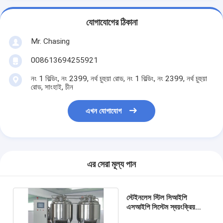
যোগাযোগের ঠিকানা
Mr. Chasing
008613694255921
নং 1 বিল্ডিং, নং 2399, নর্থ চুহুয়া রোড, নং 1 বিল্ডিং, নং 2399, নর্থ চুহুয়া
রোড, সাংহাই, চীন
এখন যোগাযোগ
এর সেরা মূল্য পান
স্টেইনলেস স্টিল সিআইপি
এসআইপি সিস্টেম স্বয়ংক্রিয়
ওয়াশিং ট্যাঙ্ক প্রসাধনী পরিষ্কার