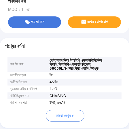
পরিষ্কার করা
MOQ：1 সেট
ভালো দাম
এখন যোগাযোগ
পণ্যের বর্ণনা
,
স্টেইনলেস স্টিল সিআইপি এসআইপি সিস্টেম
লক্ষণীয় করা
,
ক্লিনিং সিআইপি এসআইপি সিস্টেম
50000L/H স্বয়ংক্রিয় ওয়াশিং ট্যাঙ্ক
উৎপত্তি স্থল
চীন
ডেলিভারি সময়
45 দিন
ন্যূনতম চাহিদার পরিমাণ
1 সেট
পরিচিতিমুলক নাম
CHASING
পরিশোধের শর্ত
টি/টি, এল/সি
আরো দেখুন