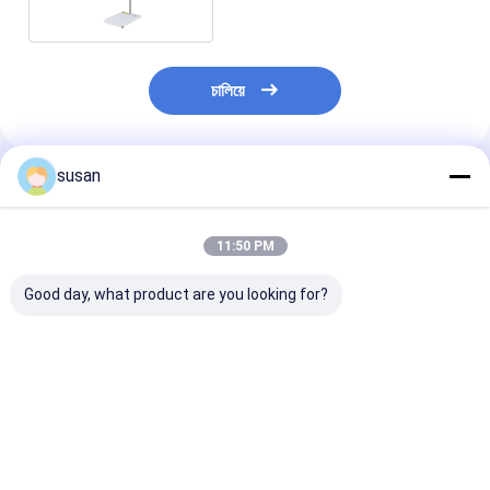
চালিয়ে
susan
প্রস্তাবিত পণ্য
11:50 PM
Good day, what product are you looking for?
ফার্মাসিউটিক্যাল ল্যাব
DSZL-10 ল্যাব
মলম ল্যাব ইমালসিফায়ার
ইমালসিফায়ার মিক্সার কসমেটিক
ইমালসিফায়ার মিক্সার 10L
ভ্যাকুয়াম লিকুইড অ্য
10L ছোট হোমোজেনাইজার
কসমেটিক ভ্যাকুয়াম
হাই শিয়ার লোশন তৈরি
মেশিন
হোমোজেনাইজার ক্রিম মিক্সার
ভালো দাম
ভালো দাম
ভালো দাম