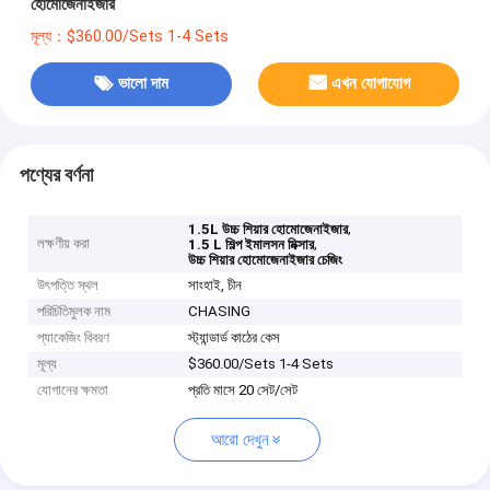
হোমোজেনাইজার
মূল্য：$360.00/Sets 1-4 Sets
ভালো দাম
এখন যোগাযোগ
পণ্যের বর্ণনা
,
1.5L উচ্চ শিয়ার হোমোজেনাইজার
লক্ষণীয় করা
,
1.5 L শিল্প ইমালসন মিক্সার
উচ্চ শিয়ার হোমোজেনাইজার চেজিং
উৎপত্তি স্থল
সাংহাই, চীন
পরিচিতিমুলক নাম
CHASING
প্যাকেজিং বিবরণ
স্ট্যান্ডার্ড কাঠের কেস
মূল্য
$360.00/Sets 1-4 Sets
যোগানের ক্ষমতা
প্রতি মাসে 20 সেট/সেট
আরো দেখুন