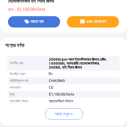
হোমোজেনাইজার হাই শিয়ার মিক্সার
মূল্য：$1,150.00/Sets
ভালো দাম
এখন যোগাযোগ
পণ্যের বর্ণনা
,
20000rpm ল্যাব ইমালসিফায়ার মিক্সার চেজিং
লক্ষণীয় করা
,
10000ML ল্যাবরেটরি হোমোজেনাইজার
200ML হাই শিয়ার মিক্সার
উৎপত্তি স্থল
চীন
পরিচিতিমুলক নাম
CHASING
সাক্ষ্যদান
CE
মূল্য
$1,150.00/Sets
প্যাকেজিং বিবরণ
প্রয়োজনীয়তা হিসাবে
আরো দেখুন