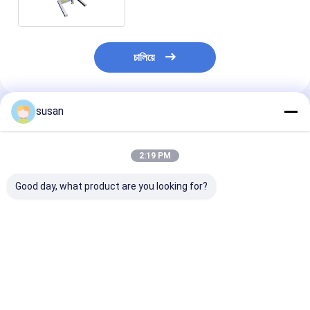
চালিয়ে
susan
প্রস্তাবিত পণ্য
2:19 PM
Good day, what product are you looking for?
ফার্মাসিউটিক্যাল ল্যাব
DSZL-10 ল্যাব
মলম ল্যাব ইমালসিফায়ার
ইমালসিফায়ার মিক্সার কসমেটিক
ইমালসিফায়ার মিক্সার 10L
ভ্যাকুয়াম লিকুইড অ্য
10L ছোট হোমোজেনাইজার
কসমেটিক ভ্যাকুয়াম
হাই শিয়ার লোশন তৈরি
মেশিন
হোমোজেনাইজার ক্রিম মিক্সার
ভালো দাম
ভালো দাম
ভালো দাম