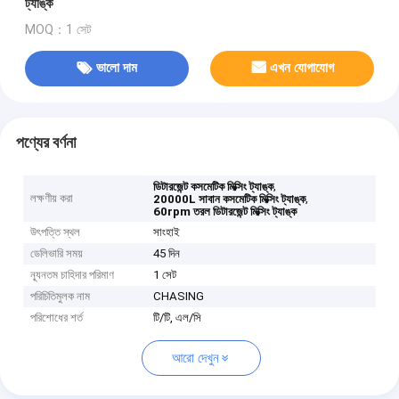
ট্যাঙ্ক
MOQ：1 সেট
ভালো দাম
এখন যোগাযোগ
পণ্যের বর্ণনা
,
ডিটারজেন্ট কসমেটিক মিক্সিং ট্যাঙ্ক
লক্ষণীয় করা
,
20000L সাবান কসমেটিক মিক্সিং ট্যাঙ্ক
60rpm তরল ডিটারজেন্ট মিক্সিং ট্যাঙ্ক
উৎপত্তি স্থল
সাংহাই
ডেলিভারি সময়
45 দিন
ন্যূনতম চাহিদার পরিমাণ
1 সেট
পরিচিতিমুলক নাম
CHASING
পরিশোধের শর্ত
টি/টি, এল/সি
আরো দেখুন