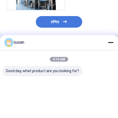
চালিয়ে
susan
প্রস্তাবিত পণ্য
4:16 AM
Good day, what product are you looking for?
প্রসাধনীর জন্য বিস্ফোরণ প্রমাণ
কসমেটিক ক্রিম লোশন এবং জেল
কসমেটিক ম্যানুফ্যাকচা
ভ্যাকুয়াম ইমালসিফায়ার মিক্সিং
পণ্যের জন্য 150L প্রসাধনী
ইকুইপমেন্ট কসমেটিক মিক
মেশিন
মিশ্রণ ট্যাঙ্ক
ট্যাঙ্ক 500L
ভালো দাম
ভালো দাম
ভালো দাম