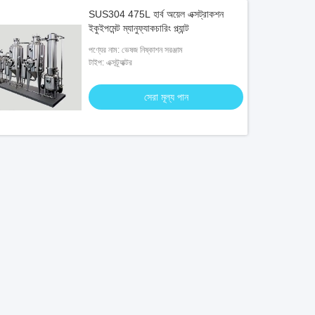
SUS304 475L হার্ব অয়েল এক্সট্রাকশন
ইকুইপমেন্ট ম্যানুফ্যাকচারিং প্ল্যান্ট
পণ্যের নাম: ভেষজ নিষ্কাশন সরঞ্জাম
টাইপ: এক্সট্র্যাক্টর
সেরা মূল্য পান