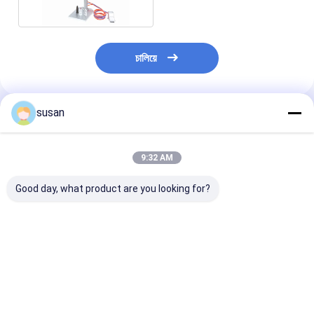
চালিয়ে
susan
প্রস্তাবিত পণ্য
9:32 AM
Good day, what product are you looking for?
ফ্রিজিং ফিল্টার পারফিউম মেকিং
বায়ুসংক্রান্ত আধা স্বয়ংক্রিয়
13 মিমি 15 মিমি 20 
মেশিন 500L ব্লেন্ডিং ট্যাঙ্ক
বর্জ্য টোনার বোতল পারফিউম
স্প্রেয়ার পাম্পের জন্
পারফিউম প্রোডাকশন লাইন
ক্রিমিং মেশিন
পারফিউম মেকিং মেশিন
ভালো দাম
ভালো দাম
ভালো দাম