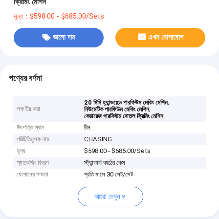
ক্রিমিং মেশিন
মূল্য：$598.00 - $685.00/Sets
ভালো দাম
এখন যোগাযোগ
পণ্যের বর্ণনা
,
20 মিমি হ্যান্ডহেল্ড পারফিউম মেকিং মেশিন
লক্ষণীয় করা
,
নিউমেটিক পারফিউম মেকিং মেশিন
বেভারেজ পারফিউম বোতল ক্রিমিং মেশিন
উৎপত্তি স্থল
চীন
পরিচিতিমুলক নাম
CHASING
মূল্য
$598.00 - $685.00/Sets
প্যাকেজিং বিবরণ
স্ট্যান্ডার্ড কাঠের কেস
যোগানের ক্ষমতা
প্রতি মাসে 30 সেট/সেট
আরো দেখুন