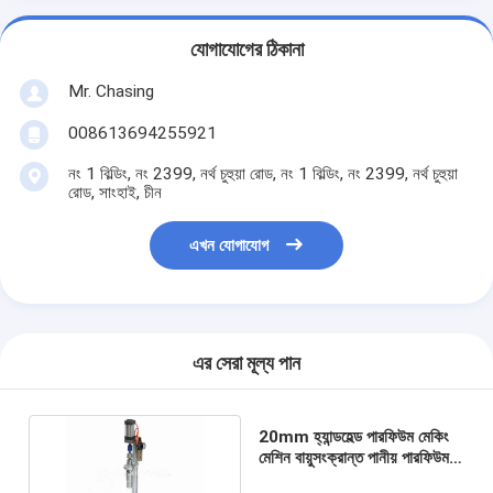
যোগাযোগের ঠিকানা
Mr. Chasing
008613694255921
নং 1 বিল্ডিং, নং 2399, নর্থ চুহুয়া রোড, নং 1 বিল্ডিং, নং 2399, নর্থ চুহুয়া
রোড, সাংহাই, চীন
এখন যোগাযোগ
এর সেরা মূল্য পান
20mm হ্যান্ডহেল্ড পারফিউম মেকিং
মেশিন বায়ুসংক্রান্ত পানীয় পারফিউম
বোতল ক্রিমিং মেশিন