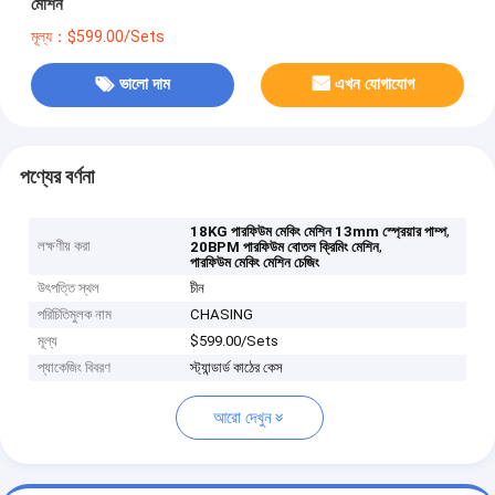
মেশিন
মূল্য：$599.00/Sets
ভালো দাম
এখন যোগাযোগ
পণ্যের বর্ণনা
,
18KG পারফিউম মেকিং মেশিন 13mm স্প্রেয়ার পাম্প
লক্ষণীয় করা
,
20BPM পারফিউম বোতল ক্রিমিং মেশিন
পারফিউম মেকিং মেশিন চেজিং
উৎপত্তি স্থল
চীন
পরিচিতিমুলক নাম
CHASING
মূল্য
$599.00/Sets
প্যাকেজিং বিবরণ
স্ট্যান্ডার্ড কাঠের কেস
আরো দেখুন