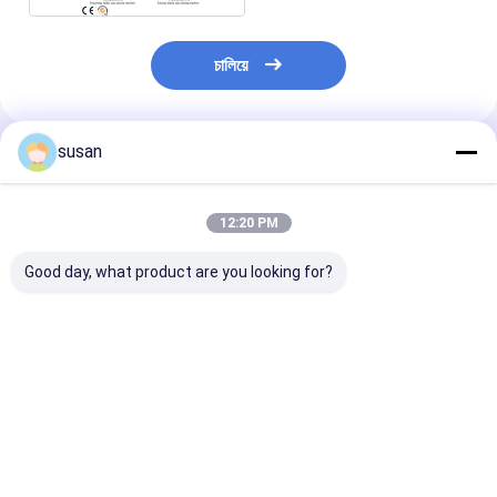
চালিয়ে
susan
প্রস্তাবিত পণ্য
12:20 PM
Good day, what product are you looking for?
20mm হ্যান্ডহেল্ড পারফিউম
ফ্রিজিং ফিল্টার পারফিউম মেকিং
বায়ুসংক্রান্ত আধা স্বয়
মেকিং মেশিন বায়ুসংক্রান্ত পানীয়
মেশিন 500L ব্লেন্ডিং ট্যাঙ্ক
বর্জ্য টোনার বোতল পা
পারফিউম বোতল ক্রিমিং মেশিন
পারফিউম প্রোডাকশন লাইন
ক্রিমিং মেশিন
ভালো দাম
ভালো দাম
ভালো দাম