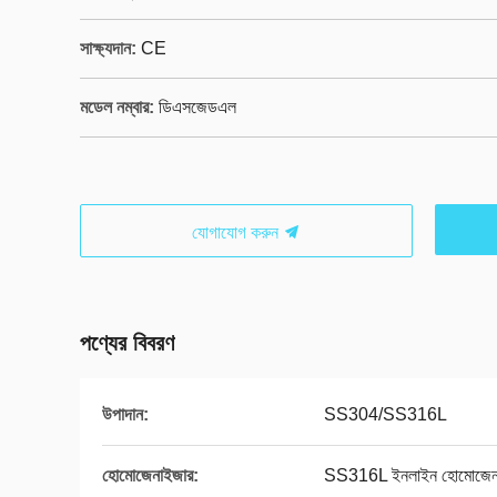
সাক্ষ্যদান:
CE
মডেল নম্বার:
ডিএসজেডএল
যোগাযোগ করুন
পণ্যের বিবরণ
উপাদান:
SS304/SS316L
হোমোজেনাইজার:
SS316L ইনলাইন হোমোজেন