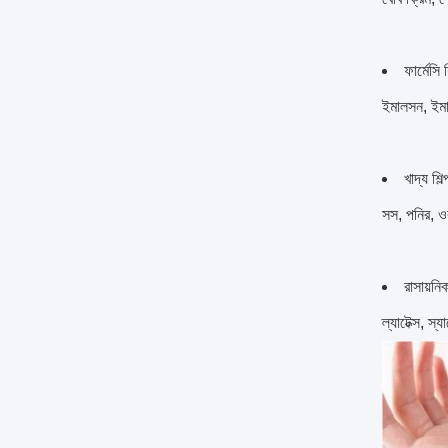
ফার্মেসি শ
ইমালসন, ইমা
খাদ্য শিল্
সস, পনির, ওর
রাসায়নিক
ল্যাটেক্স, স