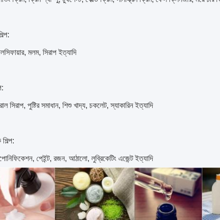
িল্প:
লসিফায়ার, মলম, সিরাপ ইত্যাদি
প:
াল সিরাপ, পুষ্টির সমাধান, শিশু খাদ্য, চকলেট, স্যাকারিন ইত্যাদি
 শিল্প:
্যাপোনিফিকেশন, পেইন্ট, রজন, আঠালো, লুব্রিকেটিং এজেন্ট ইত্যাদি