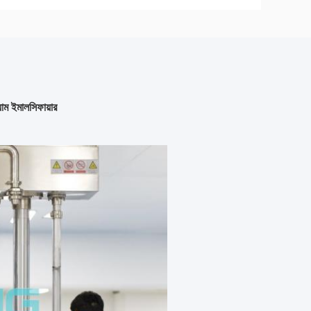
়াম ইমালসিফায়ার