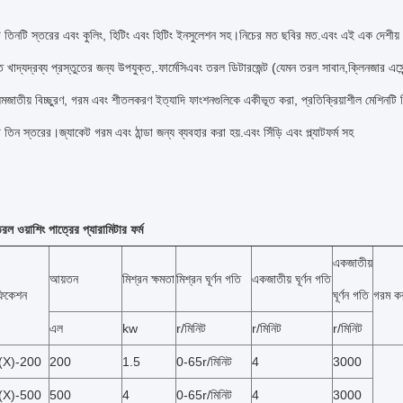
:
টি তিনটি স্তরের এবং কুলিং, হিটিং এবং হিটিং ইনসুলেশন সহ।নিচের মত ছবির মত.এবং এই এক দেশীয় এ
 খাদ্যদ্রব্য প্রস্তুতের জন্য উপযুক্ত,.
ফার্মেসি
এবং তরল ডিটারজেন্ট (যেমন তরল সাবান
,
ক্লিনজার এসেন
সমজাতীয় বিচ্ছুরণ, গরম এবং শীতলকরণ ইত্যাদি ফাংশনগুলিকে একীভূত করা, প্রতিক্রিয়াশীল মেশিনটি
তিন স্তরের।জ্যাকেট গরম এবং ঠান্ডা জন্য ব্যবহার করা হয়.এবং সিঁড়ি এবং প্ল্যাটফর্ম সহ
ওয়াশিং পাত্রের প্যারামিটার ফর্ম
একজাতীয়
আয়তন
মিশ্রন ক্ষমতা
মিশ্রন ঘূর্ণন গতি
একজাতীয় ঘূর্ণন গতি
ফিকেশন
ঘূর্ণন গতি
গরম কর
এল
kw
r/মিনিট
r/মিনিট
r/মিনিট
(X)-200
200
1.5
0-65r/মিনিট
4
3000
(X)-500
500
4
0-65r/মিনিট
4
3000