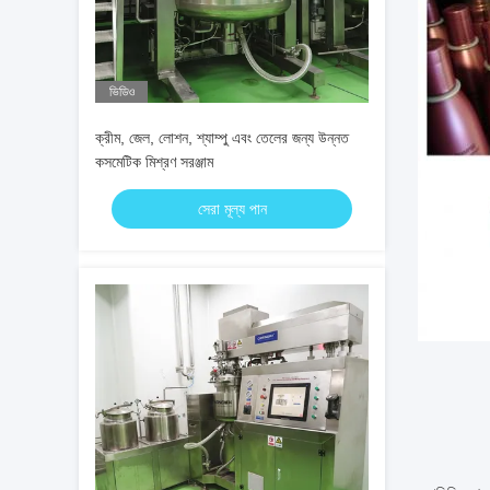
ভিডিও
ক্রীম, জেল, লোশন, শ্যাম্পু এবং তেলের জন্য উন্নত
কসমেটিক মিশ্রণ সরঞ্জাম
সেরা মূল্য পান