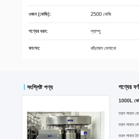
ওজন (কেজি):
2500 কেজি
পণ্যের ধরন:
শ্যাম্পু
ফাংশন:
কাঁচামাল মেশানো
পণ্যের বর্ণ
সংশ্লিষ্ট পণ্য
1000L কেমিক্
তরল সাবান মে
তরল সাবান ম
তরল সাবান তৈ