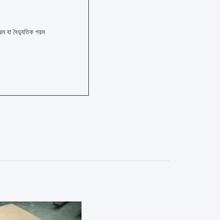
গরম বা বৈদ্যুতিক গরম