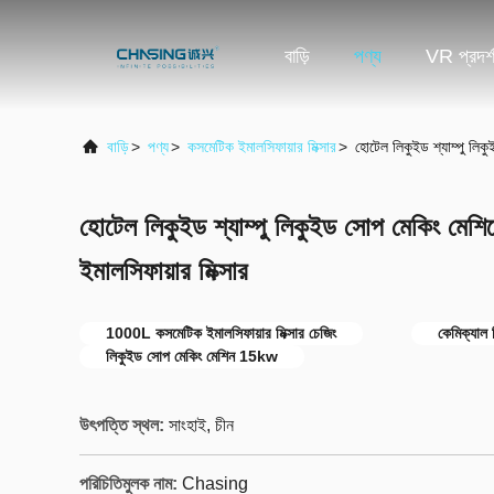
বাড়ি
পণ্য
VR প্রদর্
বাড়ি
>
পণ্য
>
কসমেটিক ইমালসিফায়ার মিক্সার
>
হোটেল লিকুইড শ্যাম্পু লি
হোটেল লিকুইড শ্যাম্পু লিকুইড সোপ মেকিং মে
ইমালসিফায়ার মিক্সার
1000L কসমেটিক ইমালসিফায়ার মিক্সার চেজিং
কেমিক্যাল
লিকুইড সোপ মেকিং মেশিন 15kw
উৎপত্তি স্থল:
সাংহাই, চীন
পরিচিতিমুলক নাম:
Chasing