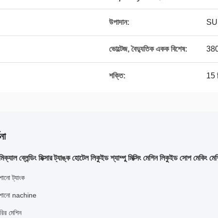
উপাদান:
SUS
ভোল্টেজ, বৈদ্যুতিক একক বিশেষ:
380
শক্তি:
15 
না
যাল ব্লেন্ডিং মিক্সার ট্যাঙ্ক হোটেল লিকুইড শ্যাম্পু মিক্সিং মেশিন লিকুইড সোপ মেকিং মে
শানো ট্যাংক
েশানো nachine
রির মেশিন