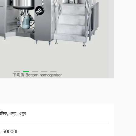
য়নিক, খাদ্য, ওষুধ
L-50000L