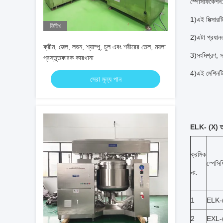
স্পেসিফিকেশন
1
)
এই মিক্সার
ভিডিও
2
)
এটা প্রধানত
ক্রীম, জেল, লশুন, শ্যাম্পু, চুল এবং শরীরের তেল, ময়লা
3
)
সংমিশ্রণ, 
প্রস্তুতকারক কারখানা
4
)
এই মেশিনটি 
সেরা মূল্য পান
ELK- (X) তরল 
ক্রমিক
স্পেসি
নং.
1
ELK-
2
EXL-