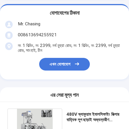
যোগাযোগের ঠিকানা
Mr. Chasing
008613694255921
নং 1 বিল্ডিং, নং 2399, নর্থ চুহুয়া রোড, নং 1 বিল্ডিং, নং 2399, নর্থ চুহুয়া
রোড, সাংহাই, চীন
এখন যোগাযোগ
এর সেরা মূল্য পান
480V ভ্যাকুয়াম ইমালসিফাইং মিক্সার
বাহ্যিক লুপ ছাড়াই অভ্যন্তরীণ
ভ্যাকুয়াম হোমোজেনাইজিং