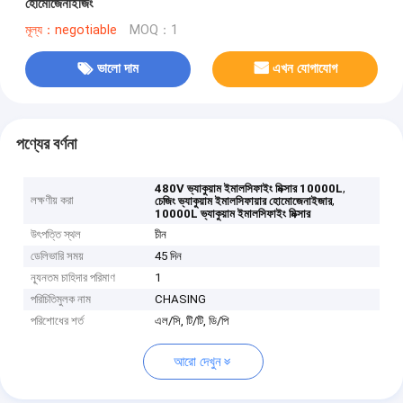
হোমোজেনাইজিং
মূল্য：negotiable
MOQ：1
ভালো দাম
এখন যোগাযোগ
পণ্যের বর্ণনা
,
480V ভ্যাকুয়াম ইমালসিফাইং মিক্সার 10000L
লক্ষণীয় করা
,
চেজিং ভ্যাকুয়াম ইমালসিফায়ার হোমোজেনাইজার
10000L ভ্যাকুয়াম ইমালসিফাইং মিক্সার
উৎপত্তি স্থল
চীন
ডেলিভারি সময়
45 দিন
ন্যূনতম চাহিদার পরিমাণ
1
পরিচিতিমুলক নাম
CHASING
পরিশোধের শর্ত
এল/সি, টি/টি, ডি/পি
আরো দেখুন