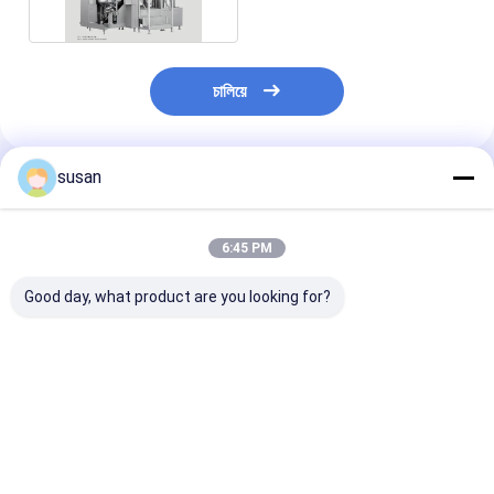
চালিয়ে
susan
প্রস্তাবিত পণ্য
6:45 PM
Good day, what product are you looking for?
রঙিন কসমেটিক্সের জন্য ভ্যাকুয়াম
ত্বকের যত্ন এবং চুলের যত্নের
ভ্যাকুয়াম হোমোজেনাই
এমুলসিফায়ার
জন্য উচ্চ-কার্যকারিতা ভ্যাকুয়াম
ইমালসিফায়ার মিক্সার- 
এমুলসিফায়ার
উচ্চ শিয়ার মিক্সার
ভালো দাম
ভালো দাম
ভালো দাম