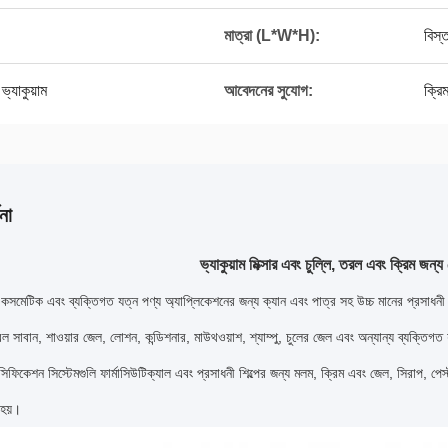
মাত্রা (L*W*H):
বিস্
ভ্যাকুয়াম
আবেদনের সুযোগ:
ক্রি
না
ভ্যাকুয়াম মিক্সার এবং চুল্লি, তরল এবং ক্রিম জ
টিক এবং ব্যক্তিগত যত্ন পণ্য অ্যাপ্লিকেশনের জন্য ক্যান এবং পাত্র সহ উচ্চ মানের প্রসাধনী ম
রল সাবান, শাওয়ার জেল, লোশন, কন্ডিশনার, মাউথওয়াশ, শ্যাম্পু, চুলের জেল এবং অন্যান্য ব্যক্তিগত 
ফিকেশন সিস্টেমগুলি ফার্মাসিউটিক্যাল এবং প্রসাধনী শিল্পের জন্য মলম, ক্রিম এবং জেল, সিরাপ, পেস্ট 
 হয়।