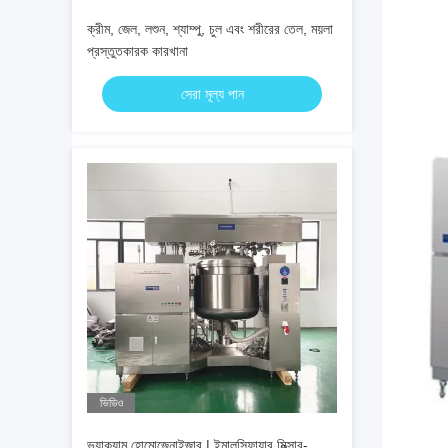
ক্রীম, জেল, লশুন, শ্যাম্পু, চুল এবং শরীরের তেল, ময়লা
প্রস্তুতকারক কারখানা
সেরা মূল্য পান
ভিডিও
ভ্যাকুয়াম হোমোজেনাইজার | ইমালসিফায়ার মিক্সার-