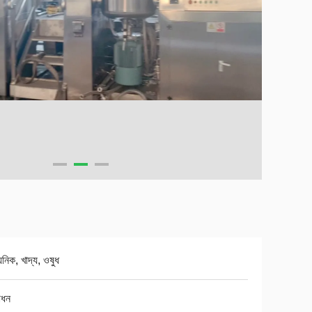
য়নিক, খাদ্য, ওষুধ
াধন