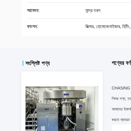
আবেদন:
সান্দ্র তরল
ফাংশন:
মিক্সার, হোমোজেনাইজার, হিটিং, 
পণ্যের বর্ণ
সংশ্লিষ্ট পণ্য
CHASING কসমে
শিশুর পণ্য, ত
আমাদের ইমালসি
করতে ব্যবহৃত