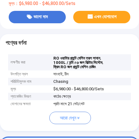
মূল্য：$6,980.00 - $46,800.00/Sets
ভালো দাম
এখন যোগাযোগ
পণ্যের বর্ণনা
,
RO ওয়াটার প্ল্যান্ট মেশিন তরল সাবান
লক্ষণীয় করা
,
1000L / ঘন্টা ro জল ফিল্টার সিস্টেম
ক্রিম RO জল প্ল্যান্ট মেশিন চেজিং
উৎপত্তি স্থল
সাংহাই, চীন
পরিচিতিমুলক নাম
Chasing
মূল্য
$6,980.00 - $46,800.00/Sets
প্যাকেজিং বিবরণ
কাঠের ক্ষেত্রে
যোগানের ক্ষমতা
প্রতি মাসে 21 সেট/সেট
আরো দেখুন