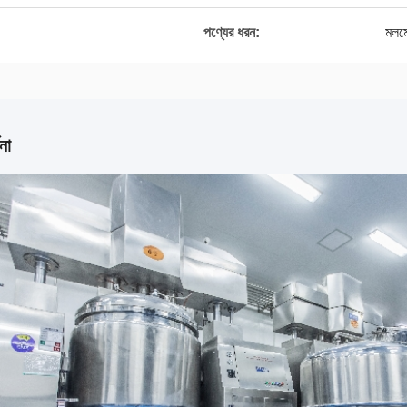
পণ্যের ধরন:
মলমে
না