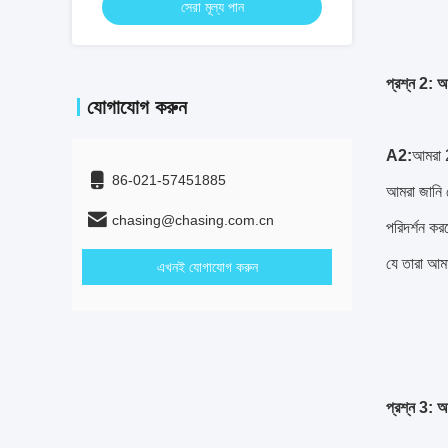
সেরা মূল্য পান
প্রশ্ন 2: 
যোগাযোগ করুন
A2:
আমরা 2
86-021-57451885
আমরা জানি য
chasing@chasing.com.cn
পরিদর্শন ক
যে তারা আম
এখনই যোগাযোগ করুন
প্রশ্ন 3: 