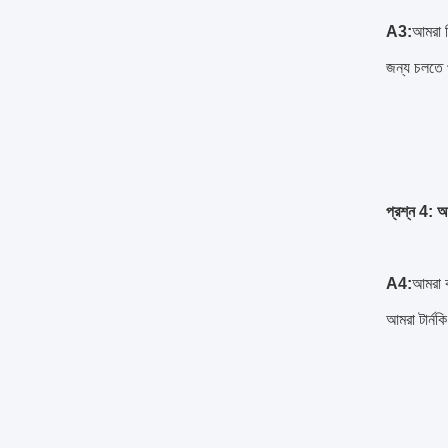
A3:
আমরা বি
জন্য চলতে
প্রশ্ন 4: আ
A4:
আমরা ক
আমরা টার্নক