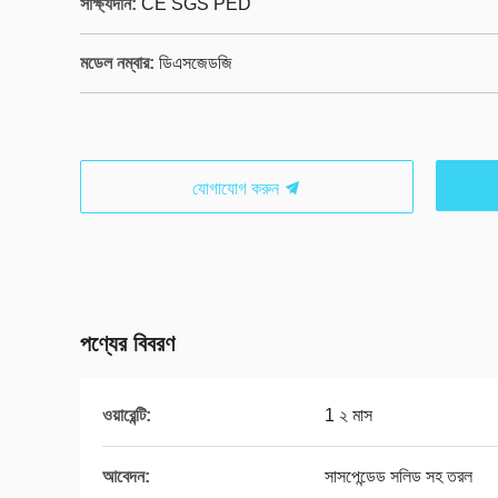
সাক্ষ্যদান:
CE SGS PED
মডেল নম্বার:
ডিএসজেডজি
যোগাযোগ করুন
পণ্যের বিবরণ
ওয়ারেন্টি:
1 ২ মাস
আবেদন:
সাসপেন্ডেড সলিড সহ তরল