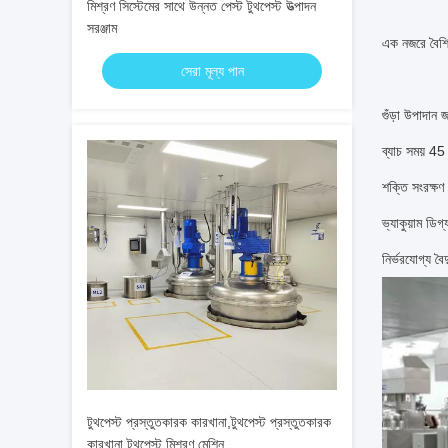
মিশ্রণ সিস্টেমের সাথে উন্নত পেস্ট টুথপেস্ট উত্পাদন
সরঞ্জাম
এক নজরে বৈশিষ্
সেরা মূল্য পান
গুঁড়া উপাদান
ব্যাচ সময় 45
শক্তি সংরক্ষণ
ভ্যাকুয়াম ডিগ্
নির্ভরযোগ্য ব
টুথপেস্ট প্রস্তুতকারক কারখানা,টুথপেস্ট প্রস্তুতকারক
কারখানা,টুথপেস্ট মিশ্রণ মেশিন