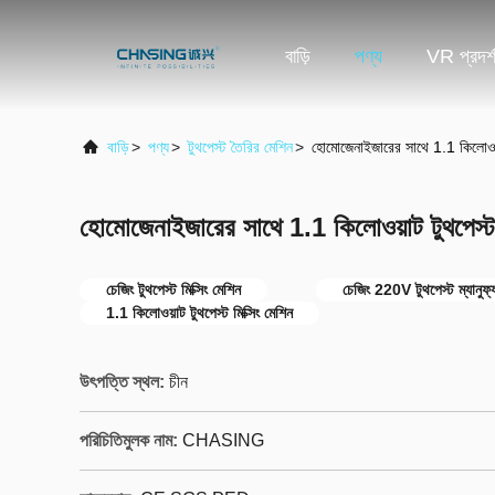
বাড়ি
পণ্য
VR প্রদর্
বাড়ি
>
পণ্য
>
টুথপেস্ট তৈরির মেশিন
>
হোমোজেনাইজারের সাথে 1.1 কিলোওয়াট
হোমোজেনাইজারের সাথে 1.1 কিলোওয়াট টুথপেস্ট ম
চেজিং টুথপেস্ট মিক্সিং মেশিন
চেজিং 220V টুথপেস্ট ম্যানুফ্
1.1 কিলোওয়াট টুথপেস্ট মিক্সিং মেশিন
উৎপত্তি স্থল:
চীন
পরিচিতিমুলক নাম:
CHASING