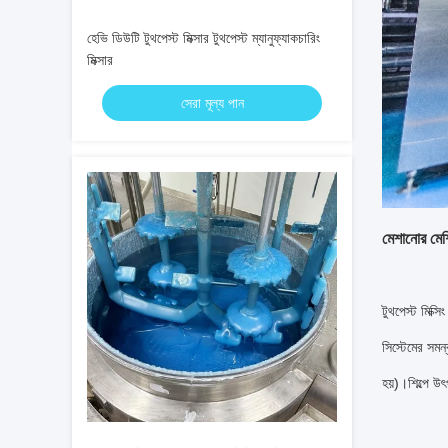
হেভি ডিউটি ​​টুথপেস্ট মিক্সার টুথপেস্ট ম্যানুফ্যাকচারিং
মিক্সার
সেরা মূল্য পান
মেশানোর মেশ
টুথপেস্ট মিক্স
সিস্টেমের সমন
হয়)।শিল্পে 