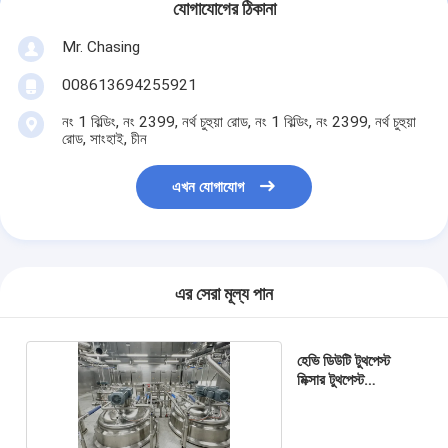
যোগাযোগের ঠিকানা
Mr. Chasing
008613694255921
নং 1 বিল্ডিং, নং 2399, নর্থ চুহুয়া রোড, নং 1 বিল্ডিং, নং 2399, নর্থ চুহুয়া
রোড, সাংহাই, চীন
এখন যোগাযোগ
এর সেরা মূল্য পান
হেভি ডিউটি ​​টুথপেস্ট
মিক্সার টুথপেস্ট
ম্যানুফ্যাকচারিং মিক্সার