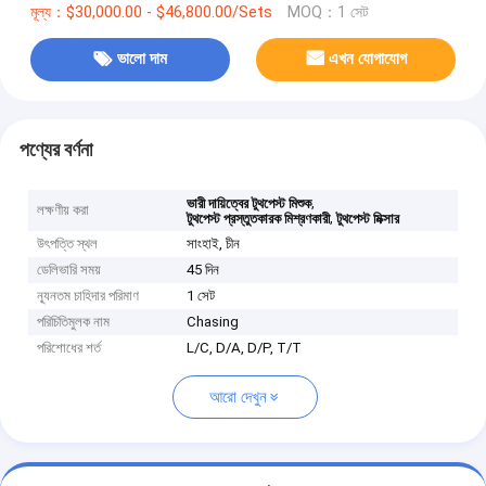
মূল্য：$30,000.00 - $46,800.00/Sets
MOQ：1 সেট
ভালো দাম
এখন যোগাযোগ
পণ্যের বর্ণনা
,
ভারী দায়িত্বের টুথপেস্ট মিশুক
লক্ষণীয় করা
,
টুথপেস্ট প্রস্তুতকারক মিশ্রণকারী
টুথপেস্ট মিক্সার
উৎপত্তি স্থল
সাংহাই, চীন
ডেলিভারি সময়
45 দিন
ন্যূনতম চাহিদার পরিমাণ
1 সেট
পরিচিতিমুলক নাম
Chasing
পরিশোধের শর্ত
L/C, D/A, D/P, T/T
আরো দেখুন