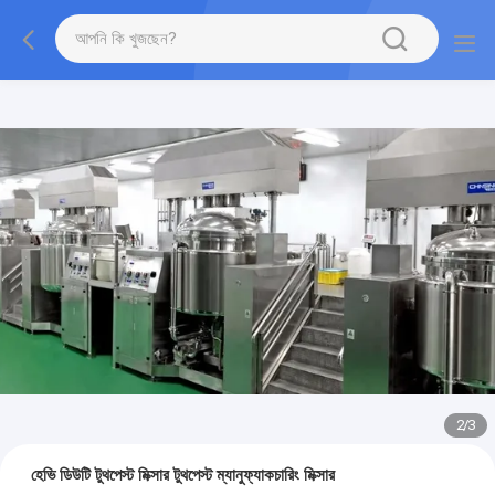
2
/
3
হেভি ডিউটি ​​টুথপেস্ট মিক্সার টুথপেস্ট ম্যানুফ্যাকচারিং মিক্সার