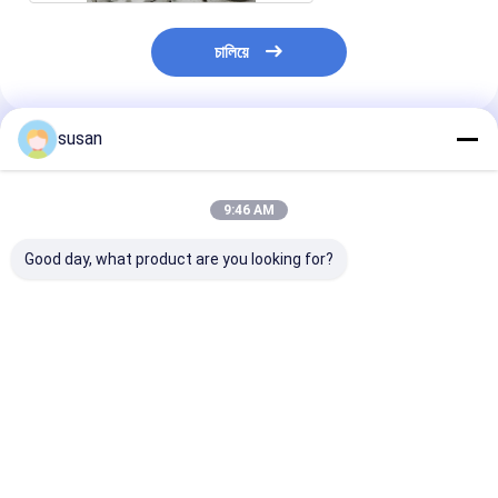
চালিয়ে
susan
প্রস্তাবিত পণ্য
9:46 AM
Good day, what product are you looking for?
অ্যালো টুথপেস্টের জন্য 700L
টুথপেস্ট মেকিং মেশিন হাই স্পিড
মিশ্রণ সিস্টেমের সাথে
ভ্যাকুয়াম হোমোজেনাইজার
ডিসপারার্স এবং হাই শিয়ার মিক্সার
পেস্ট টুথপেস্ট উত্পাদন স
টুথপেস্ট তৈরির মেশিন
ভালো দাম
ভালো দাম
ভালো দাম