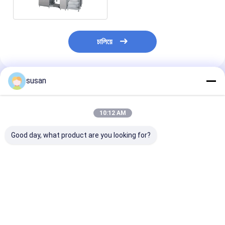
চালিয়ে
susan
প্রস্তাবিত পণ্য
10:12 AM
Good day, what product are you looking for?
SS316L ইনলাইন
বিচ্ছুরিত হোমোজেনাইজার
উচ্চ শিয়ার ভ্যাকুয়াম
হোমোজেনাইজার ইমালসিফায়ার
ইমালসিফায়ার মিক্সার ভ্যাকুয়াম
হোমোজেনাইজার মিক্সা
মিক্সার জেল কসমেটিক
ডিএসজেডএল ইনলাইন
লিকুইড সোপ মেকিং মে
হোমোজেনাইজার মিক্সার
ইমালসিফায়ার মিক্সার
কসমেটিক ক্রিম
ভালো দাম
ভালো দাম
ভালো দাম