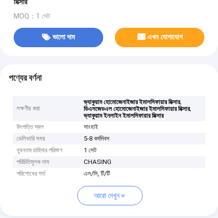
মিক্সার
MOQ：1 সেট
ভালো দাম
এখন যোগাযোগ
পণ্যের বর্ণনা
,
ভ্যাকুয়াম হোমোজেনাইজার ইমালসিফায়ার মিক্সার
লক্ষণীয় করা
,
ডিএসজেডএল হোমোজেনাইজার ইমালসিফায়ার মিক্সার
ভ্যাকুয়াম ইনলাইন ইমালসিফায়ার মিক্সার
উৎপত্তি স্থল
সাংহাই
ডেলিভারি সময়
5-8 কর্মদিবস
ন্যূনতম চাহিদার পরিমাণ
1 সেট
পরিচিতিমুলক নাম
CHASING
পরিশোধের শর্ত
এল/সি, টি/টি
আরো দেখুন