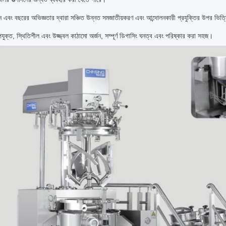
এবং বছরের অভিজ্ঞতার দ্বারা সঞ্চিত উন্নত সমজাতীয়করণ এবং আন্দোলনকারী প্রযুক্তির উপর ভিত্তি কর
ক্ত, স্থিতিশীল এবং উজ্জ্বল কাঠামো অর্জন, সম্পূর্ণ ডিগাসিং ঘনত্ব এবং পরিষ্কার করা সহজ।