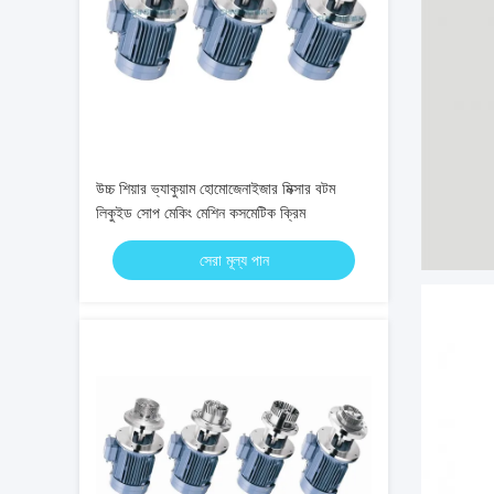
উচ্চ শিয়ার ভ্যাকুয়াম হোমোজেনাইজার মিক্সার বটম
লিকুইড সোপ মেকিং মেশিন কসমেটিক ক্রিম
সেরা মূল্য পান