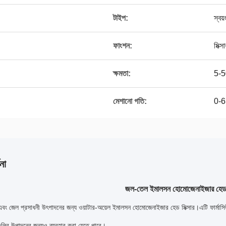
টাইপ:
স্বয়
ফাংশন:
মিক্
ক্ষমতা:
5-
মেশানো গতি:
0-6
না
জল-তেল ইমালসন হোমোজেনাইজার হেড ম
বং জেল প্রসাধনী উৎপাদনের জন্য ওয়াটার-অয়েল ইমালসন হোমোজেনাইজার হেড মিক্সার।এটি ফার্মাসিউটিক্
যগুলির উত্পাদনের জন্যও ব্যবহার করা যেতে পারে।