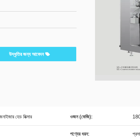
উদ্ধৃতির জন্য আবেদন
নাইজার হেড মিক্সার
ওজন (কেজি):
180
পণ্যের ধরন:
প্রস