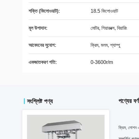
শক্তি (কিলোওয়াট):
18.5 কিলোওয়াট
মূল উপাদান:
মোটর, গিয়ারবক্স, বিয়ারিং
আবেদনের সুযোগ:
ক্রিম, মলম, শ্যাম্পু
একজাতকরণ গতি:
0-3600r/m
পণ্যের বর্ণ
সংশ্লিষ্ট পণ্য
ক্রিম, লোশন এ
সম্পর্কিত পণ্