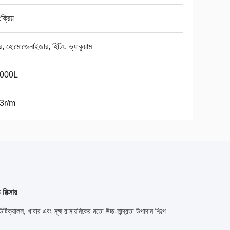
ংক্রিয়
সার, হোমোজেনাইজার, হিটিং, ভ্যাকুয়াম
5000L
3r/m
িক্সার
যালস, খাবার এবং সূক্ষ্ম রাসায়নিকের মতো উচ্চ-সান্দ্রতা উপাদান শিল্পে