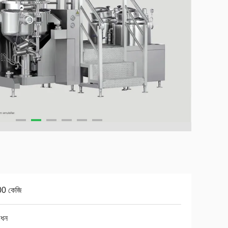
0 কেজি
াধন