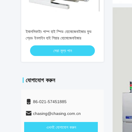
ইমালসিফাইং পাম্প হাই স্পিড হোমোজেনাইজার ফুড
গ্রেড ইনলাইন হাই শিয়ার হোমোজেনাইজার
সেরা মূল্য পান
যোগাযোগ করুন
86-021-57451885
chasing@chasing.com.cn
এখনই যোগাযোগ করুন