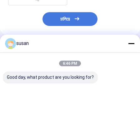
চালিয়ে
susan
প্রস্তাবিত পণ্য
6:46 PM
Good day, what product are you looking for?
SS316L ইনলাইন
বিচ্ছুরিত হোমোজেনাইজার
উচ্চ শিয়ার ভ্যাকুয়াম
হোমোজেনাইজার ইমালসিফায়ার
ইমালসিফায়ার মিক্সার ভ্যাকুয়াম
হোমোজেনাইজার মিক্সা
মিক্সার জেল কসমেটিক
ডিএসজেডএল ইনলাইন
লিকুইড সোপ মেকিং মে
হোমোজেনাইজার মিক্সার
ইমালসিফায়ার মিক্সার
কসমেটিক ক্রিম
ভালো দাম
ভালো দাম
ভালো দাম