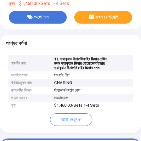
মূল্য：$1,460.00/Sets 1-4 Sets
ভালো দাম
এখন যোগাযোগ
পণ্যের বর্ণনা
,
1L ভ্যাকুয়াম ইমালসিফাইং মিক্সার চেজিং
লক্ষণীয় করা
,
মলম ভ্যাকুয়াম মিক্সার হোমোজেনাইজার
ভ্যাকুয়াম ইমালসিফাইং মিক্সার মলম
উৎপত্তি স্থল
সাংহাই, চীন
পরিচিতিমুলক নাম
CHASING
প্যাকেজিং বিবরণ
স্ট্যান্ডার্ড কাঠের কেস
মডেল নম্বার
জেডজিএফ
মূল্য
$1,460.00/Sets 1-4 Sets
আরো দেখুন