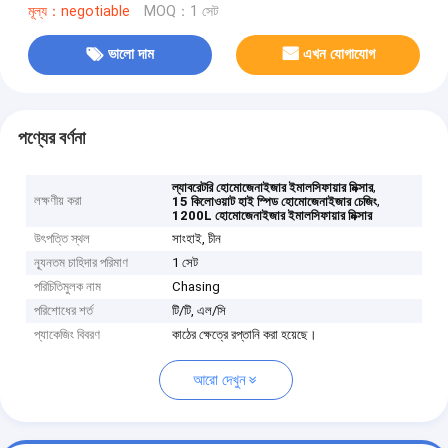
মূল্য：negotiable
MOQ：1 সেট
ভালো দাম
এখন যোগাযোগ
পণ্যের বর্ণনা
,
ল্যাবরেটরি হোমোজেনাইজার ইমালসিফায়ার মিক্সার
লক্ষণীয় করা
,
15 কিলোওয়াট হাই স্পিড হোমোজেনাইজার চেজিং
1200L হোমোজেনাইজার ইমালসিফায়ার মিক্সার
উৎপত্তি স্থল
সাংহাই, চীন
ন্যূনতম চাহিদার পরিমাণ
1 সেট
পরিচিতিমুলক নাম
Chasing
পরিশোধের শর্ত
টি/টি, এল/সি
প্যাকেজিং বিবরণ
কাঠের ক্ষেত্রে রপ্তানি করা হয়েছে।
আরো দেখুন