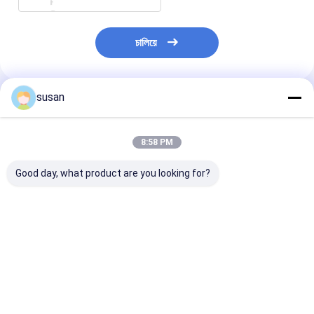
চালিয়ে
susan
প্রস্তাবিত পণ্য
8:58 PM
Good day, what product are you looking for?
SS316L ইনলাইন
বিচ্ছুরিত হোমোজেনাইজার
উচ্চ শিয়ার ভ্যাকুয়াম
হোমোজেনাইজার ইমালসিফায়ার
ইমালসিফায়ার মিক্সার ভ্যাকুয়াম
হোমোজেনাইজার মিক্সা
মিক্সার জেল কসমেটিক
ডিএসজেডএল ইনলাইন
লিকুইড সোপ মেকিং মে
হোমোজেনাইজার মিক্সার
ইমালসিফায়ার মিক্সার
কসমেটিক ক্রিম
ভালো দাম
ভালো দাম
ভালো দাম