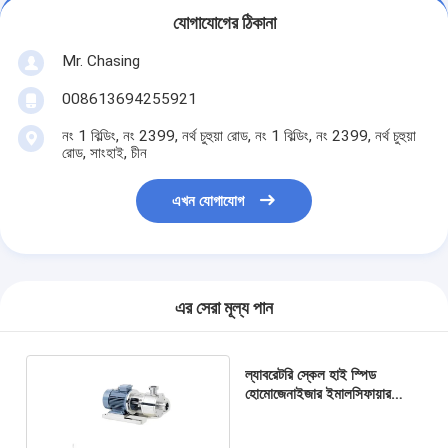
যোগাযোগের ঠিকানা
Mr. Chasing
008613694255921
নং 1 বিল্ডিং, নং 2399, নর্থ চুহুয়া রোড, নং 1 বিল্ডিং, নং 2399, নর্থ চুহুয়া
রোড, সাংহাই, চীন
এখন যোগাযোগ
এর সেরা মূল্য পান
ল্যাবরেটরি স্কেল হাই স্পিড
হোমোজেনাইজার ইমালসিফায়ার
মিক্সার 1200L